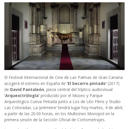
El Festival Internacional de Cine de Las Palmas de Gran Canaria
acogerá el estreno en España de
‘El becerro pintado’
(2017)
de
David Pantaleón
, pieza central del tríptico audiovisual
‘Arqueo(tri)logía’
producido por el Museo y Parque
Arqueológico Cueva Pintada junto a Los de Lito Films y Studio
Las Coloradas. La ‘prémiere’ tendrá lugar hoy martes, 4 de abril,
a partir de las 20.00 horas, en los Multicines Monopol en la
primera sesión de la Sección Oficial de Cortometrajes.