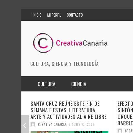
INICIO
MI PERFIL
CONTACTO
CULTURA, CIENCIA Y TECNOLOGÍA
CULTURA
CIENCIA
MÚSICA
BIOMEDICINA
FIN DE
EFECTO PASILLO SE PONE
DOCAN
TURA,
SINFÓNICO EN SONORA JUNTO A LA
INSTI
ARTES ESCÉNICAS
INNOVACIÓN
IRE LIBRE
ORQUESTA MAESTRO VALLE Y
SOBRE
BARRIOS ORQUESTADOS
MODA
CIENCIAS DE LA TIERRA
DEL CI
 2026
CREATIVA CANARIA
,
6 AGOSTO, 2026
CRE