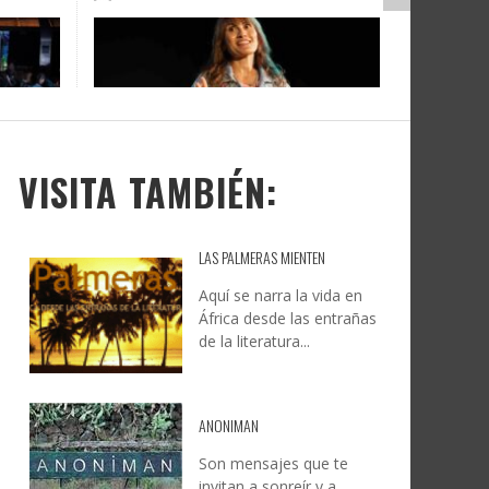
DOCANARIAS CONVOCA A
JESÚS RODRÍGUEZ FALCÓN:
O A
UYE
INSTITUCIONES A REFLEXIONAR
NATURALEZA, CAMINO Y
LE Y
S
SOBRE LA INTERNACIONALIZACIÓN
FOTOGRAFÍA
DEL CINE DE REALIDAD
LEONCIO GONZÁLEZ
,
9 JUNIO, 2026
26
6
CREATIVA CANARIA
,
6 AGOSTO, 2026
VISITA TAMBIÉN:
LAS PALMERAS MIENTEN
Aquí se narra la vida en
África desde las entrañas
de la literatura...
ANONIMAN
Son mensajes que te
invitan a sonreír y a