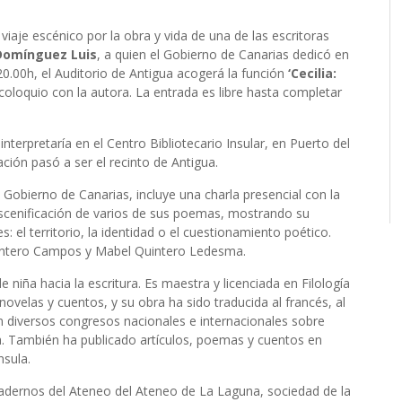
viaje escénico por la obra y vida de una de las escritoras
 Domínguez Luis
, a quien el Gobierno de Canarias dedicó en
 20.00h, el Auditorio de Antigua acogerá la función
‘Cecilia:
coloquio con la autora. La entrada es libre hasta completar
nterpretaría en el Centro Bibliotecario Insular, en Puerto del
ción pasó a ser el recinto de Antigua.
 Gobierno de Canarias, incluye una charla presencial con la
escenificación de varios de sus poemas, mostrando su
: el territorio, la identidad o el cuestionamiento poético.
Quintero Campos y Mabel Quintero Ledesma.
 niña hacia la escritura. Es maestra y licenciada en Filología
ovelas y cuentos, y su obra ha sido traducida al francés, al
 diversos congresos nacionales e internacionales sobre
a. También ha publicado artículos, poemas y cuentos en
nsula.
uadernos del Ateneo del Ateneo de La Laguna, sociedad de la