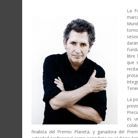
La F
marc
Mund
torn
sesio
dará
Fund
libre
que 
recit
prot
ínte
Tener
La po
prev
Preci
es u
cola
finalista del Premio Planeta, y ganadora del Pr