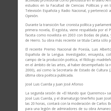
actividad profesional como periodista en el diario Ar
estudios en la Facultad de Ciencias Políticas y en
Televisión Española y Radio Nacional, y perteneció 
Opinión.
Durante la transición fue cronista política y parlamen
primera novela, El egoísta, viene respaldada por el 
faceta como novelista en 2003 con Bodas de plata,
de Hierro. Su obra más reciente se titula Canta sólo
El reciente Premio Nacional de Poesía, Luis Albe
Española de la Lengua. Investigador, ensayista, col
campo de la producción poética, el filólogo madrileñ
en el ámbito de las artes, al haber desempeñado la r
2000), así como la Secretaría de Estado de Cultura (
última obra poética publicada.
José Luis Cuerda y Juan José Afonso
La segunda sesión de «El Mundo que Queremos» saltar
José Luis Cuerda, y el dramaturgo tinerfeño Juan José
las 20 horas, contará con la moderación de Carlos Bel
para una legión de admiradores de su obra Amanece