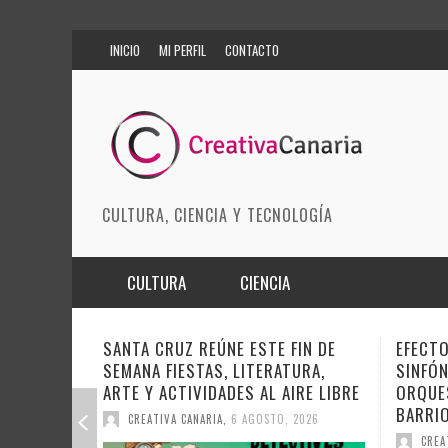
INICIO
MI PERFIL
CONTACTO
CULTURA, CIENCIA Y TECNOLOGÍA
CULTURA
CIENCIA
MÚSICA
BIOMEDICINA
FIN DE
EFECTO PASILLO SE PONE
DOCAN
TURA,
SINFÓNICO EN SONORA JUNTO A LA
INSTI
ARTES ESCÉNICAS
INNOVACIÓN
IRE LIBRE
ORQUESTA MAESTRO VALLE Y
SOBRE
BARRIOS ORQUESTADOS
MODA
CIENCIAS DE LA TIERRA
DEL CI
 2026
CREATIVA CANARIA
,
6 AGOSTO, 2026
CREA