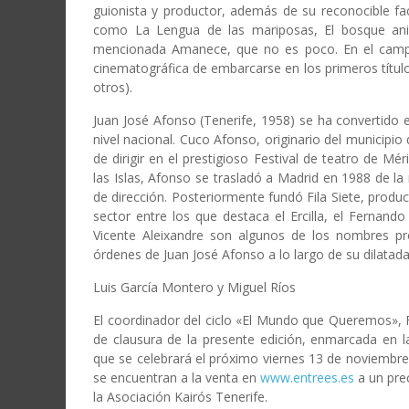
guionista y productor, además de su reconocible fa
como La Lengua de las mariposas, El bosque ani
mencionada Amanece, que no es poco. En el campo
cinematográfica de embarcarse en los primeros títul
otros).
Juan José Afonso (Tenerife, 1958) se ha convertido e
nivel nacional. Cuco Afonso, originario del municipi
de dirigir en el prestigioso Festival de teatro de M
las Islas, Afonso se trasladó a Madrid en 1988 de l
de dirección. Posteriormente fundó Fila Siete, prod
sector entre los que destaca el Ercilla, el Fernand
Vicente Aleixandre son algunos de los nombres pr
órdenes de Juan José Afonso a lo largo de su dilatada 
Luis García Montero y Miguel Ríos
El coordinador del ciclo «El Mundo que Queremos», 
de clausura de la presente edición, enmarcada en 
que se celebrará el próximo viernes 13 de noviembre, 
se encuentran a la venta en
www.entrees.es
a un prec
la Asociación Kairós Tenerife.