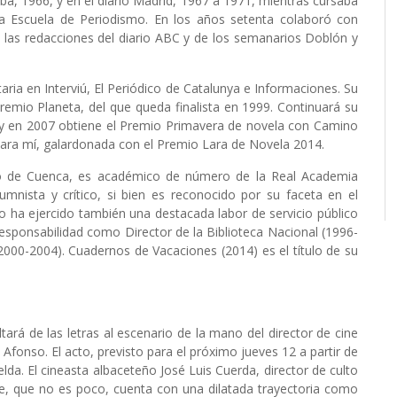
riba, 1966, y en el diario Madrid, 1967 a 1971, mientras cursaba
 la Escuela de Periodismo. En los años setenta colaboró con
a las redacciones del diario ABC y de los semanarios Doblón y
taria en Interviú, El Periódico de Catalunya e Informaciones. Su
Premio Planeta, del que queda finalista en 1999. Continuará su
 y en 2007 obtiene el Premio Primavera de novela con Camino
 para mí, galardonada con el Premio Lara de Novela 2014.
rto de Cuenca, es académico de número de la Real Academia
umnista y crítico, si bien es reconocido por su faceta en el
o ha ejercido también una destacada labor de servicio público
esponsabilidad como Director de la Biblioteca Nacional (1996-
2000-2004). Cuadernos de Vacaciones (2014) es el título de su
á de las letras al escenario de la mano del director de cine
 Afonso. El acto, previsto para el próximo jueves 12 a partir de
da. El cineasta albaceteño José Luis Cuerda, director de culto
, que no es poco, cuenta con una dilatada trayectoria como