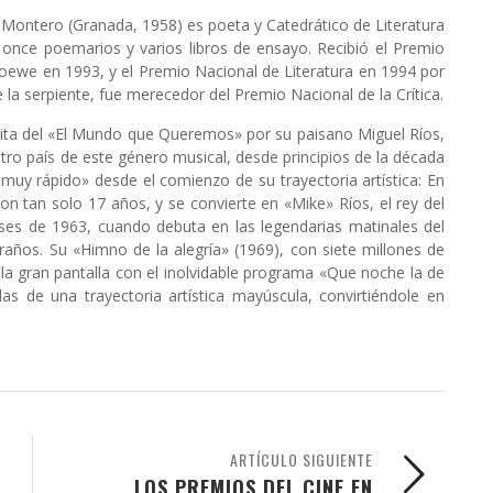
a Montero (Granada, 1958) es poeta y Catedrático de Literatura
 once poemarios y varios libros de ensayo. Recibió el Premio
Loewe en 1993, y el Premio Nacional de Literatura en 1994 por
la serpiente, fue merecedor del Premio Nacional de la Crítica.
ita del «El Mundo que Queremos» por su paisano Miguel Ríos,
tro país de este género musical, desde principios de la década
muy rápido» desde el comienzo de su trayectoria artística: En
 tan solo 17 años, y se convierte en «Mike» Ríos, el rey del
eses de 1963, cuando debuta en las legendarias matinales del
años. Su «Himno de la alegría» (1969), con siete millones de
la gran pantalla con el inolvidable programa «Que noche la de
as de una trayectoria artística mayúscula, convirtiéndole en
ARTÍCULO SIGUIENTE
LOS PREMIOS DEL CINE EN