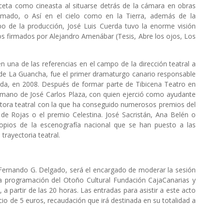
ceta como cineasta al situarse detrás de la cámara en obras
mado, o Así en el cielo como en la Tierra, además de la
 de la producción, José Luis Cuerda tuvo la enorme visión
os firmados por Alejandro Amenábar (Tesis, Abre los ojos, Los
n una de las referencias en el campo de la dirección teatral a
o de La Guancha, fue el primer dramaturgo canario responsable
érida, en 2008. Después de formar parte de Tibicena Teatro en
a mano de José Carlos Plaza, con quien ejerció como ayudante
uctora teatral con la que ha conseguido numerosos premios del
o de Rojas o el premio Celestina. José Sacristán, Ana Belén o
opios de la escenografía nacional que se han puesto a las
trayectoria teatral.
Fernando G. Delgado, será el encargado de moderar la sesión
la programación del Otoño Cultural Fundación CajaCanarias y
a partir de las 20 horas. Las entradas para asistir a este acto
io de 5 euros, recaudación que irá destinada en su totalidad a