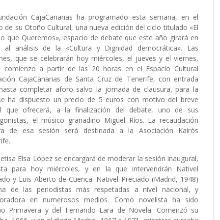
undación CajaCanarias
ha programado esta semana, en el
o de su
Otoño Cultural
, una nueva edición del ciclo titulado
«El
o que Queremos»
, espacio de debate que este año girará en
o al análisis de la
«Cultura y Dignidad democrática»
. Las
nes, que se celebrarán hoy miércoles, el jueves y el viernes,
n comienzo a partir de las 20 horas en el
Espacio Cultural
ación CajaCanarias de Santa Cruz de Tenerife
, con entrada
 hasta completar aforo salvo la jornada de clausura, para la
se ha dispuesto un precio de 5 euros con motivo del breve
al que ofrecerá, a la finalización del debate, uno de sus
agonistas, el músico granadino
Miguel Ríos
. La recaudación
gra de esa sesión será destinada a la
Asociación Kairós
ife
.
etisa Elsa López se encargará de moderar la sesión inaugural,
ista para hoy miércoles, y en la que intervendrán Nativel
ado y Luis Aberto de Cuenca. Nativel Preciado (Madrid, 1948)
na de las periodistas más respetadas a nivel nacional, y
boradora en numerosos medios. Como novelista ha sido
emio Primavera y del Fernando Lara de Novela. Comenzó su