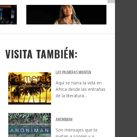
DOCANARIAS CONVOCA A
JESÚS RODRÍGUEZ FALCÓN:
O A
UYE
INSTITUCIONES A REFLEXIONAR
NATURALEZA, CAMINO Y
LE Y
S
SOBRE LA INTERNACIONALIZACIÓN
FOTOGRAFÍA
DEL CINE DE REALIDAD
LEONCIO GONZÁLEZ
,
9 JUNIO, 2026
26
6
CREATIVA CANARIA
,
6 AGOSTO, 2026
VISITA TAMBIÉN:
LAS PALMERAS MIENTEN
Aquí se narra la vida en
África desde las entrañas
de la literatura...
ANONIMAN
Son mensajes que te
invitan a sonreír y a