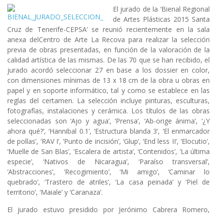
El jurado de la ‘
Bienal Regional
de Artes Plásticas 2015 Santa
Cruz de Tenerife-CEPSA
‘ se reunió recientemente en la sala
anexa del
Centro de Arte La Recova
para realizar la selección
previa de obras presentadas, en función de la valoración de la
calidad artística de las mismas. De las 70 que se han recibido, el
jurado acordó seleccionar 27 en base a los dossier en color,
con dimensiones mínimas de 13 x 18 cm de la obra u obras en
papel y en soporte informático, tal y como se establece en las
reglas del certamen. La selección incluye
pinturas, esculturas,
fotografías, instalaciones y cerámica
. Los títulos de las obras
seleccionadas son ‘Ajo y agua’, ‘Prensa’, ‘Ab-orige ánima’, ‘¿Y
ahora qué?’, ‘Hannibal 0.1’, ‘Estructura blanda 3’, ‘El enmarcador
de pollas’, ‘RAV I’, ‘Punto de incisión’, ‘Glup’, ‘End less II’, ‘Elocutio’,
‘Muelle de San Blas’, ‘Escalera de artista’, ‘Contenidos’, ‘La última
especie’, ‘Nativos de Nicaragua’, ‘Paraíso transversal’,
‘Abstracciones’, ‘Recogimiento’, ‘Mi amigo’, ‘Caminar lo
quebrado’, ‘Trastero de atriles’, ‘La casa peinada’ y ‘Piel de
territorio’, ‘Maiale’ y ‘Caranaza’.
El jurado estuvo presidido por
Jerónimo Cabrera Romero
,