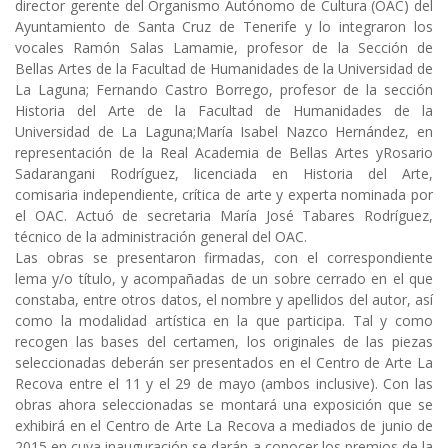
director gerente del Organismo Autónomo de Cultura (OAC) del
Ayuntamiento de Santa Cruz de Tenerife y lo integraron los
vocales
Ramón Salas Lamamie
, profesor de la Sección de
Bellas Artes de la Facultad de Humanidades de la Universidad de
La Laguna;
Fernando Castro Borrego
, profesor de la sección
Historia del Arte de la Facultad de Humanidades de la
Universidad de La Laguna;
María Isabel Nazco Hernández
, en
representación de la Real Academia de Bellas Artes y
Rosario
Sadarangani Rodríguez
, licenciada en Historia del Arte,
comisaria independiente, crítica de arte y experta nominada por
el OAC. Actuó de secretaria
María José Tabares Rodríguez
,
técnico de la administración general del OAC.
Las obras se presentaron firmadas, con el correspondiente
lema y/o título, y acompañadas de un sobre cerrado en el que
constaba, entre otros datos, el nombre y apellidos del autor, así
como la modalidad artística en la que participa. Tal y como
recogen las bases del certamen, los originales de las piezas
seleccionadas deberán ser presentados en el Centro de Arte La
Recova entre el 11 y el 29 de mayo (ambos inclusive). Con las
obras ahora seleccionadas se montará una exposición que se
exhibirá en el Centro de Arte La Recova a mediados de junio de
2015 en cuya inauguración se darán a conocer los premios de la