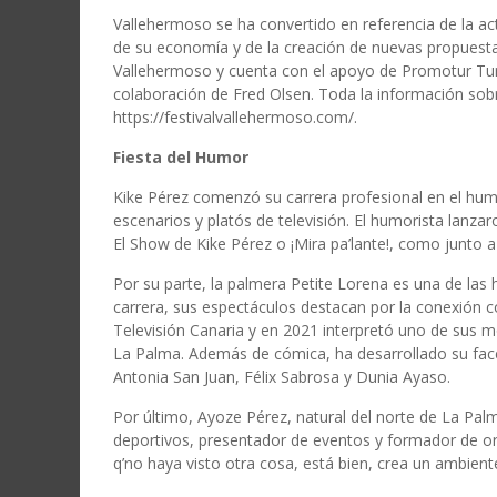
Vallehermoso se ha convertido en referencia de la act
de su economía y de la creación de nuevas propuestas
Vallehermoso y cuenta con el apoyo de Promotur Turi
colaboración de Fred Olsen. Toda la información sobr
https://festivalvallehermoso.com/.
Fiesta del Humor
Kike Pérez comenzó su carrera profesional en el hu
escenarios y platós de televisión. El humorista lanza
El Show de Kike Pérez o ¡Mira pa’lante!, como junt
Por su parte, la palmera Petite Lorena es una de la
carrera, sus espectáculos destacan por la conexión co
Televisión Canaria y en 2021 interpretó uno de sus 
La Palma. Además de cómica, ha desarrollado su face
Antonia San Juan, Félix Sabrosa y Dunia Ayaso.
Por último, Ayoze Pérez, natural del norte de La Pa
deportivos, presentador de eventos y formador de or
q’no haya visto otra cosa, está bien, crea un ambient