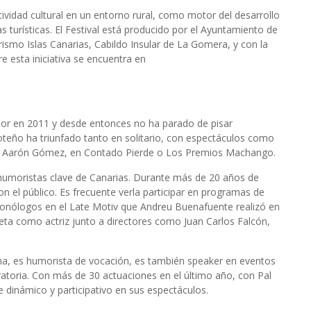
ividad cultural en un entorno rural, como motor del desarrollo
 turísticas. El Festival está producido por el Ayuntamiento de
smo Islas Canarias, Cabildo Insular de La Gomera, y con la
e esta iniciativa se encuentra en
mor en 2011 y desde entonces no ha parado de pisar
roteño ha triunfado tanto en solitario, con espectáculos como
o a Aarón Gómez, en Contado Pierde o Los Premios Machango.
s humoristas clave de Canarias. Durante más de 20 años de
n el público. Es frecuente verla participar en programas de
monólogos en el Late Motiv que Andreu Buenafuente realizó en
ta como actriz junto a directores como Juan Carlos Falcón,
lma, es humorista de vocación, es también speaker en eventos
atoria. Con más de 30 actuaciones en el último año, con Pal
e dinámico y participativo en sus espectáculos.