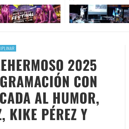
 CRUZ REÚNE ESTE FIN DE
STIC ‘MARIDA’ EL ECLIPSE
EFECTO PASILLO SE PONE
LA RUTA DE LAS ESTRELLAS
A FIESTAS, LITERATURA,
 CON MÚSICA, CINE Y
SINFÓNICO EN SONORA JUNT
CAJACANARIAS 2026 CONCL
Y ACTIVIDADES AL AIRE
RONOMÍA
LA ORQUESTA MAESTRO VAL
SU AVENTURA POR LAS ISLA
BARRIOS ORQUESTADOS
CANARIAS
ATIVA CANARIA
,
4 AGOSTO, 2026
ATIVA CANARIA
,
6 AGOSTO, 2026
CREATIVA CANARIA
CREATIVA CANARIA
,
,
6 AGOSTO, 20
30 JUNIO, 202
CIPLINAR
LLEHERMOSO 2025
OGRAMACIÓN CON
CADA AL HUMOR,
, KIKE PÉREZ Y