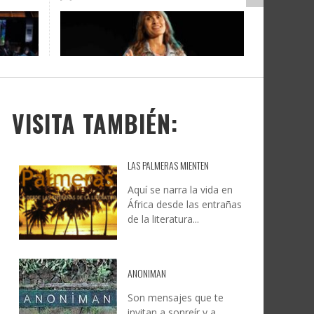
DOCANARIAS CONVOCA A
JESÚS RODRÍGUEZ FALCÓN:
O A
UYE
INSTITUCIONES A REFLEXIONAR
NATURALEZA, CAMINO Y
LE Y
S
SOBRE LA INTERNACIONALIZACIÓN
FOTOGRAFÍA
DEL CINE DE REALIDAD
LEONCIO GONZÁLEZ
,
9 JUNIO, 2026
26
6
CREATIVA CANARIA
,
6 AGOSTO, 2026
VISITA TAMBIÉN:
LAS PALMERAS MIENTEN
Aquí se narra la vida en
África desde las entrañas
de la literatura...
ANONIMAN
Son mensajes que te
invitan a sonreír y a