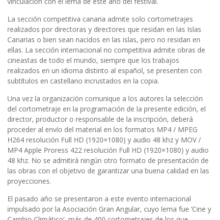
vinculación con el lema de este año del festival.
La sección competitiva canaria admite solo cortometrajes
realizados por directoras y directores que residan en las Islas
Canarias o bien sean nacidos en las islas, pero no residan en
ellas. La sección internacional no competitiva admite obras de
cineastas de todo el mundo, siempre que los trabajos
realizados en un idioma distinto al español, se presenten con
subtítulos en castellano incrustados en la copia.
Una vez la organización comunique a los autores la selección
del cortometraje en la programación de la presente edición, el
director, productor o responsable de la inscripción, deberá
proceder al envío del material en los formatos MP4 / MPEG
H264 resolución Full HD (1920×1080) y audio 48 khz y MOV /
MP4 Apple Proress 422 resolución Full HD (1920×1080) y audio
48 khz. No se admitirá ningún otro formato de presentación de
las obras con el objetivo de garantizar una buena calidad en las
proyecciones.
El pasado año se presentaron a este evento internacional
impulsado por la Asociación Gran Angular, cuyo lema fue ‘Cine y
Cambio Climático’, más de 400 cortometrajes de los que