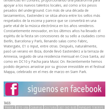
tendencias en Londres, proporcionando una plataforma para
apoyar a los nuevos talentos locales, así como a los pesos
pesados del underground. Con más de una década de
lanzamientos, Eastenderz se sitúa ahora entre los sellos más
respetados de la escena y parece que se convertirá en una
parte vital de la música electrónica en los años venideros.
Constantemente innovador, en los últimos años ha llevado el
espíritu de la fiesta sin concesiones de su sello a ciudades como
Berlín, Barcelona y París, llenando salas como Fabric,
Watergate, E1 o Input, entre otras. Después, naturalmente,
pasó un verano en Ibiza, donde llevó Eastenderz a la terraza de
Amnesia, seguido de una residencia mensual en Cova Santa, así
como en DC10 y Pacha para Music On. Recientemente hemos
podido dejarnos arrastrar por su groove irresistible en el festival
Mappa, celebrado en el mes de marzo en Siam Park.
TAGS:
'PIKNIK'
BETO UÑA
CANARIAS
CULTURA
EAST END BUBS
PAPAGAYO TENERIFE