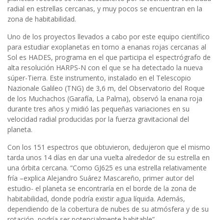
radial en estrellas cercanas, y muy pocos se encuentran en la
zona de habitabilidad.
Uno de los proyectos llevados a cabo por este equipo científico
para estudiar exoplanetas en torno a enanas rojas cercanas al
Sol es HADES, programa en el que participa el espectrógrafo de
alta resolución HARPS-N con el que se ha detectado la nueva
súper-Tierra. Este instrumento, instalado en el Telescopio
Nazionale Galileo (TNG) de 3,6 m, del Observatorio del Roque
de los Muchachos (Garafía, La Palma), observó la enana roja
durante tres años y midió las pequeñas variaciones en su
velocidad radial producidas por la fuerza gravitacional del
planeta.
Con los 151 espectros que obtuvieron, dedujeron que el mismo
tarda unos 14 días en dar una vuelta alrededor de su estrella en
una órbita cercana. “Como GJ625 es una estrella relativamente
fría –explica Alejandro Suárez Mascareño, primer autor del
estudio- el planeta se encontraría en el borde de la zona de
habitabilidad, donde podría existir agua líquida. Además,
dependiendo de la cobertura de nubes de su atmósfera y de su
rotación, podría ser potencialmente habitable”.