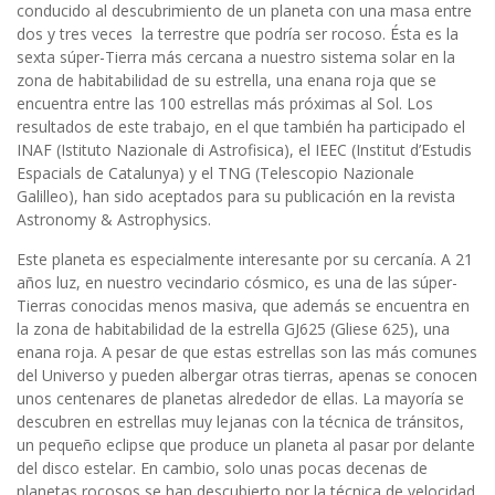
conducido al descubrimiento de un planeta con una masa entre
dos y tres veces la terrestre que podría ser rocoso. Ésta es la
sexta súper-Tierra más cercana a nuestro sistema solar en la
zona de habitabilidad de su estrella, una enana roja que se
encuentra entre las 100 estrellas más próximas al Sol. Los
resultados de este trabajo, en el que también ha participado el
INAF (Istituto Nazionale di Astrofisica), el IEEC (Institut d’Estudis
Espacials de Catalunya) y el TNG (Telescopio Nazionale
Galilleo), han sido aceptados para su publicación en la revista
Astronomy & Astrophysics.
Este planeta es especialmente interesante por su cercanía. A 21
años luz, en nuestro vecindario cósmico, es una de las súper-
Tierras conocidas menos masiva, que además se encuentra en
la zona de habitabilidad de la estrella GJ625 (Gliese 625), una
enana roja. A pesar de que estas estrellas son las más comunes
del Universo y pueden albergar otras tierras, apenas se conocen
unos centenares de planetas alrededor de ellas. La mayoría se
descubren en estrellas muy lejanas con la técnica de tránsitos,
un pequeño eclipse que produce un planeta al pasar por delante
del disco estelar. En cambio, solo unas pocas decenas de
planetas rocosos se han descubierto por la técnica de velocidad