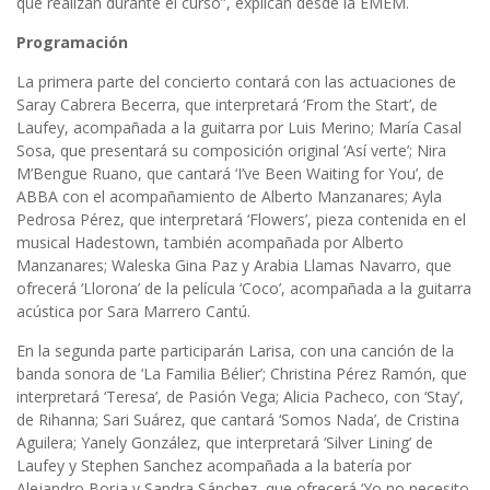
que realizan durante el curso”, explican desde la EMEM.
Programación
La primera parte del concierto contará con las actuaciones de
Saray Cabrera Becerra, que interpretará ‘From the Start’, de
Laufey, acompañada a la guitarra por Luis Merino; María Casal
Sosa, que presentará su composición original ‘Así verte’; Nira
M’Bengue Ruano, que cantará ‘I’ve Been Waiting for You’, de
ABBA con el acompañamiento de Alberto Manzanares; Ayla
Pedrosa Pérez, que interpretará ‘Flowers’, pieza contenida en el
musical Hadestown, también acompañada por Alberto
Manzanares; Waleska Gina Paz y Arabia Llamas Navarro, que
ofrecerá ‘Llorona’ de la película ‘Coco’, acompañada a la guitarra
acústica por Sara Marrero Cantú.
En la segunda parte participarán Larisa, con una canción de la
banda sonora de ‘La Familia Bélier’; Christina Pérez Ramón, que
interpretará ‘Teresa’, de Pasión Vega; Alicia Pacheco, con ‘Stay’,
de Rihanna; Sari Suárez, que cantará ‘Somos Nada’, de Cristina
Aguilera; Yanely González, que interpretará ‘Silver Lining’ de
Laufey y Stephen Sanchez acompañada a la batería por
Alejandro Borja y Sandra Sánchez, que ofrecerá ‘Yo no necesito