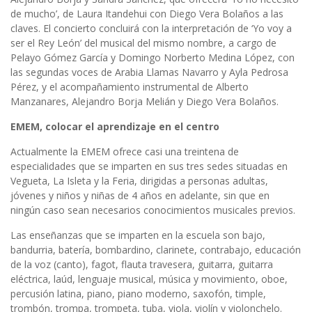
de mucho’, de Laura Itandehui con Diego Vera Bolaños a las
claves. El concierto concluirá con la interpretación de ‘Yo voy a
ser el Rey León’ del musical del mismo nombre, a cargo de
Pelayo Gómez García y Domingo Norberto Medina López, con
las segundas voces de Arabia Llamas Navarro y Ayla Pedrosa
Pérez, y el acompañamiento instrumental de Alberto
Manzanares, Alejandro Borja Melián y Diego Vera Bolaños.
EMEM, colocar el aprendizaje en el centro
Actualmente la EMEM ofrece casi una treintena de
especialidades que se imparten en sus tres sedes situadas en
Vegueta, La Isleta y la Feria, dirigidas a personas adultas,
jóvenes y niños y niñas de 4 años en adelante, sin que en
ningún caso sean necesarios conocimientos musicales previos.
Las enseñanzas que se imparten en la escuela son bajo,
bandurria, batería, bombardino, clarinete, contrabajo, educación
de la voz (canto), fagot, flauta travesera, guitarra, guitarra
eléctrica, laúd, lenguaje musical, música y movimiento, oboe,
percusión latina, piano, piano moderno, saxofón, timple,
trombón, trompa, trompeta, tuba, viola, violín y violonchelo.