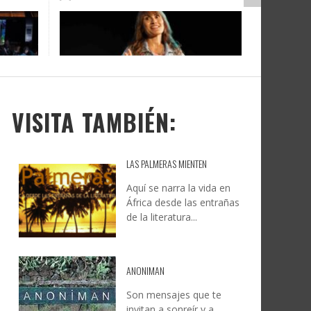
DOCANARIAS CONVOCA A
JESÚS RODRÍGUEZ FALCÓN:
O A
UYE
INSTITUCIONES A REFLEXIONAR
NATURALEZA, CAMINO Y
LE Y
S
SOBRE LA INTERNACIONALIZACIÓN
FOTOGRAFÍA
DEL CINE DE REALIDAD
LEONCIO GONZÁLEZ
,
9 JUNIO, 2026
26
6
CREATIVA CANARIA
,
6 AGOSTO, 2026
VISITA TAMBIÉN:
LAS PALMERAS MIENTEN
Aquí se narra la vida en
África desde las entrañas
de la literatura...
ANONIMAN
Son mensajes que te
invitan a sonreír y a