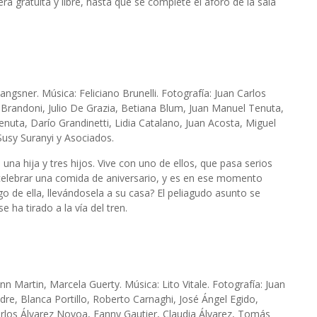
rá gratuita y libre, hasta que se complete el aforo de la sala
angsner. Música: Feliciano Brunelli. Fotografía: Juan Carlos
is Brandoni, Julio De Grazia, Betiana Blum, Juan Manuel Tenuta,
Tenuta, Darío Grandinetti, Lidia Catalano, Juan Acosta, Miguel
 Susy Suranyi y Asociados.
a hija y tres hijos. Vive con uno de ellos, que pasa serios
 celebrar una comida de aniversario, y es en ese momento
o de ella, llevándosela a su casa? El peliagudo asunto se
 ha tirado a la vía del tren.
nn Martin, Marcela Guerty. Música: Lito Vitale. Fotografía: Juan
re, Blanca Portillo, Roberto Carnaghi, José Ángel Egido,
rlos Álvarez Novoa, Fanny Gautier, Claudia Álvarez, Tomás