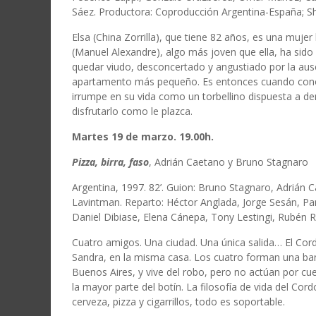
Sáez. Productora: Coproducción Argentina-España; S
Elsa (China Zorrilla), que tiene 82 años, es una mujer
(Manuel Alexandre), algo más joven que ella, ha sido
quedar viudo, desconcertado y angustiado por la aus
apartamento más pequeño. Es entonces cuando conoce
irrumpe en su vida como un torbellino dispuesta a d
disfrutarlo como le plazca.
Martes 19 de marzo. 19.00h.
Pizza, birra, faso
, Adrián Caetano y Bruno Stagnaro
Argentina, 1997. 82’. Guion: Bruno Stagnaro, Adrián 
Lavintman. Reparto: Héctor Anglada, Jorge Sesán, Pa
Daniel Dibiase, Elena Cánepa, Tony Lestingi, Rubén R
Cuatro amigos. Una ciudad. Una única salida… El Cor
Sandra, en la misma casa. Los cuatro forman una ban
Buenos Aires, y vive del robo, pero no actúan por cu
la mayor parte del botín. La filosofía de vida del Cor
cerveza, pizza y cigarrillos, todo es soportable.