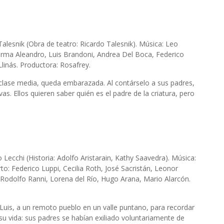
Talesnik (Obra de teatro: Ricardo Talesnik). Música: Leo
Norma Aleandro, Luis Brandoni, Andrea Del Boca, Federico
Llinás. Productora: Rosafrey.
 clase media, queda embarazada. Al contárselo a sus padres,
as. Ellos quieren saber quién es el padre de la criatura, pero
o Lecchi (Historia: Adolfo Aristarain, Kathy Saavedra). Música:
to: Federico Luppi, Cecilia Roth, José Sacristán, Leonor
 Rodolfo Ranni, Lorena del Río, Hugo Arana, Mario Alarcón.
 Luis, a un remoto pueblo en un valle puntano, para recordar
su vida: sus padres se habían exiliado voluntariamente de