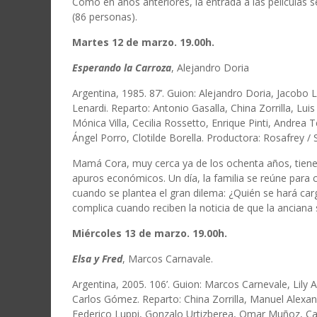
Como en años anteriores, la entrada a las películas se
(86 personas).
Martes 12 de marzo. 19.00h.
Esperando la Carroza
, Alejandro Doria
Argentina, 1985. 87’. Guion: Alejandro Doria, Jacobo L
Lenardi. Reparto: Antonio Gasalla, China Zorrilla, Lu
Mónica Villa, Cecilia Rossetto, Enrique Pinti, Andrea 
Ángel Porro, Clotilde Borella. Productora: Rosafrey /
Mamá Cora, muy cerca ya de los ochenta años, tiene un
apuros económicos. Un día, la familia se reúne para
cuando se plantea el gran dilema: ¿Quién se hará carg
complica cuando reciben la noticia de que la anciana se
Miércoles 13 de marzo. 19.00h.
Elsa y Fred
, Marcos Carnavale.
Argentina, 2005. 106’. Guion: Marcos Carnevale, Lily A
Carlos Gómez. Reparto: China Zorrilla, Manuel Alexand
Federico Luppi, Gonzalo Urtizberea, Omar Muñoz, Ca