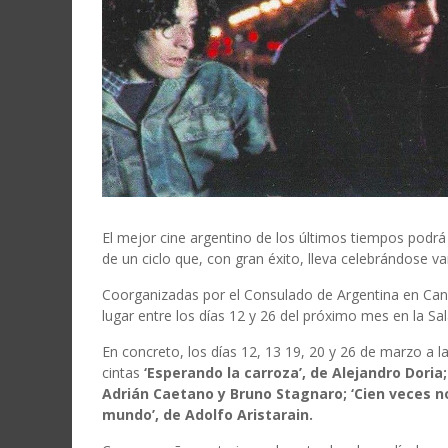
El mejor cine argentino de los últimos tiempos podr
de un ciclo que, con gran éxito, lleva celebrándose va
Coorganizadas por el Consulado de Argentina en Cana
lugar entre los días 12 y 26 del próximo mes en la Sala
En concreto, los días 12, 13 19, 20 y 26 de marzo a 
cintas
‘Esperando la carroza’, de Alejandro Doria; 
Adrián Caetano y Bruno Stagnaro; ‘Cien veces no 
mundo’, de Adolfo Aristarain.