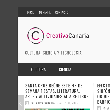
INICIO
MI PERFIL
CONTACTO
CULTURA, CIENCIA Y TECNOLOGÍA
CULTURA
CIENCIA
MÚSICA
BIOMEDICINA
EFECTO PASILLO SE PONE
DOCAN
SINFÓNICO EN SONORA JUNTO A LA
INSTIT
ARTES ESCÉNICAS
INNOVACIÓN
ORQUESTA MAESTRO VALLE Y
SOBRE 
BARRIOS ORQUESTADOS
MODA
CIENCIAS DE LA TIERRA
DEL CI
CREATIVA CANARIA
,
6 AGOSTO, 2026
CREA