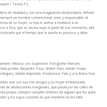
hazam / Tesela P.C.
 llena de vitalidad y con una imaginación desbordante. Alfredo
 siempre un hombre convencional, serio y responsable. Al
encia de su mujer, su hija lo anima a mudarse a un
 a Elsa, que es vecina suya. A partir de ese momento, ella
emostrarle que el tiempo que le queda es precioso y debe
Caetano. Música: Leo Sujatovich. Fotografía: Marcelo
mela Jordán, Alejandro Pous, Walter Díaz, Adrián Yospe,
odríguez, Martín Adjemián. Productora: Palo y a la Bolsa Cine.
dobés vive con sus tres amigos y su mujer embarazada,
da de adolescentes marginales, que pulula por las calles de
enta propia, siempre cumplen órdenes de alguien que les quita
dobés y los suyos consiste en que mientras no les falte