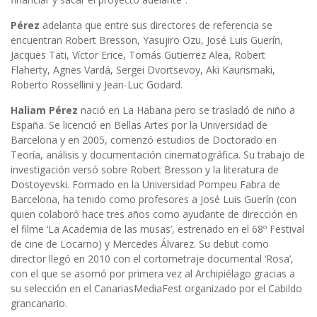
Pérez
adelanta que entre sus directores de referencia se
encuentran Robert Bresson, Yasujiro Ozu, José Luis Guerín,
Jacques Tati, Víctor Erice, Tomás Gutierrez Alea, Robert
Flaherty, Agnes Vardá, Sergei Dvortsevoy, Aki Kaurismaki,
Roberto Rossellini y Jean-Luc Godard.
Haliam Pérez
nació en La Habana pero se trasladó de niño a
España. Se licenció en Bellas Artes por la Universidad de
Barcelona y en 2005, comenzó estudios de Doctorado en
Teoría, análisis y documentación cinematográfica. Su trabajo de
investigación versó sobre Robert Bresson y la literatura de
Dostoyevski. Formado en la Universidad Pompeu Fabra de
Barcelona, ha tenido como profesores a José Luis Guerín (con
quien colaboró hace tres años como ayudante de dirección en
el filme ‘La Academia de las musas’, estrenado en el 68º Festival
de cine de Locarno) y Mercedes Álvarez. Su debut como
director llegó en 2010 con el cortometraje documental ‘Rosa’,
con el que se asomó por primera vez al Archipiélago gracias a
su selección en el CanariasMediaFest organizado por el Cabildo
grancanario.