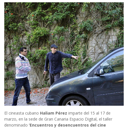
El cineasta cubano
Haliam Pérez
imparte del 15 al 17 de
marzo, en la sede de Gran Canaria Espacio Digital, el taller
denominado
‘Encuentros y desencuentros del cine