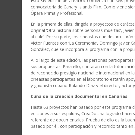
Esta XIV edición de CreaDoc comienza con seis proye
convocatoria de Canary Islands Film. Como viene siend
Ópera Prima y Profesional.
En la primera de ellas, dirigida a proyectos de cará
original ‘Otra historia sobre personas muertas’, Jav
al cole’. Por su parte, los cineastas que desarrollará
Víctor Fuentes con ‘La Ceremonia’, Domingo Javier Go
González, que se incorpora al programa con la propuest
A lo largo de esta edición, las personas participant
sus propuestas. Para ello, contarán con la tutorizac
de reconocido prestigio nacional e internacional en 
cineastas participantes en el laboratorio estarán apo
y guionista cubano Rolando Díaz y el director, actor 
Cuna de la creación documental en Canarias
Hasta 63 proyectos han pasado por este programa 
ediciones a sus espaldas, CreaDoc ha logrado hacer
referente de documentales. Prueba de ello es la buen
pasado por él, con participación y recorrido tanto en