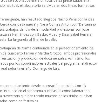
ctos seleccionados entre un total de 23 presentados a la
o habitual, el laboratorio se divide en dos líneas formativas:
cter emergente, han resultado elegidos Nacho Peña con la idea
ier Cerdá con ‘Casa nueva’ y Naira Gómez Antón con ‘De camino
n sus trabajos dentro de la modalidad profesional son José
nzález Hernández con ‘Basket Video’ y Elisa Isabel Herrera
a ‘La furgoneta al final de la calle’.
es trabajarán de forma continuada en el perfeccionamiento de
ión de Gualberto Ferrari y Martha Orozco, ambos profesionales
la realización y producción de documentales. Asimismo, los
yados por los coordinadores actuales del programa, el director
y realizador tinerfeño Domingo de Luis.
de acompañamiento desde su creación en 2011. Con 13
se un hueco en el panorama audiovisual como laboratorio
a trayectoria que han tenido muchos de los títulos que han
 salas como en festivales.