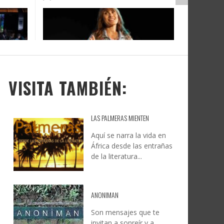
DOCANARIAS CONVOCA A
JESÚS RODRÍGUEZ FALCÓN:
O A
UYE
INSTITUCIONES A REFLEXIONAR
NATURALEZA, CAMINO Y
LE Y
S
SOBRE LA INTERNACIONALIZACIÓN
FOTOGRAFÍA
DEL CINE DE REALIDAD
LEONCIO GONZÁLEZ
,
9 JUNIO, 2026
26
6
CREATIVA CANARIA
,
6 AGOSTO, 2026
VISITA TAMBIÉN:
LAS PALMERAS MIENTEN
Aquí se narra la vida en
África desde las entrañas
de la literatura...
ANONIMAN
Son mensajes que te
invitan a sonreír y a