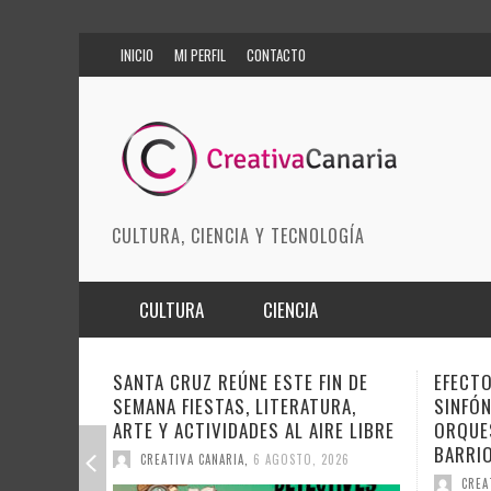
INICIO
MI PERFIL
CONTACTO
CULTURA, CIENCIA Y TECNOLOGÍA
CULTURA
CIENCIA
MÚSICA
BIOMEDICINA
EFECTO PASILLO SE PONE
DOCAN
SINFÓNICO EN SONORA JUNTO A LA
INSTIT
ARTES ESCÉNICAS
INNOVACIÓN
ORQUESTA MAESTRO VALLE Y
SOBRE 
BARRIOS ORQUESTADOS
MODA
CIENCIAS DE LA TIERRA
DEL CI
CREATIVA CANARIA
,
6 AGOSTO, 2026
CREA