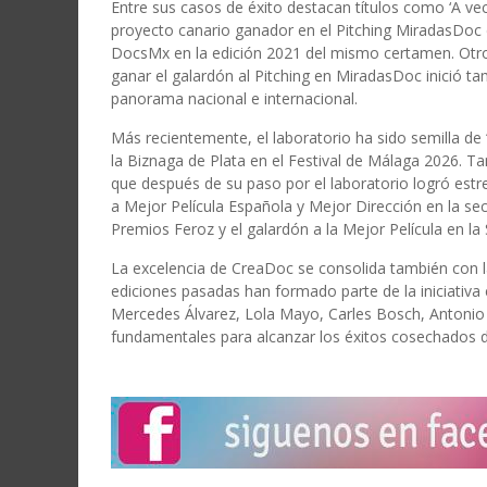
Entre sus casos de éxito destacan títulos como ‘A ve
proyecto canario ganador en el Pitching MiradasDoc
DocsMx en la edición 2021 del mismo certamen. Otro 
ganar el galardón al Pitching en MiradasDoc inició t
panorama nacional e internacional.
Más recientemente, el laboratorio ha sido semilla d
la Biznaga de Plata en el Festival de Málaga 2026. T
que después de su paso por el laboratorio logró estre
a Mejor Película Española y Mejor Dirección en la s
Premios Feroz y el galardón a la Mejor Película en la
La excelencia de CreaDoc se consolida también con la
ediciones pasadas han formado parte de la iniciativa
Mercedes Álvarez, Lola Mayo, Carles Bosch, Antonio 
fundamentales para alcanzar los éxitos cosechados du