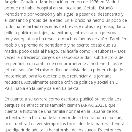
Ángeles Caballero Martín nació en enero de 1976 en Madrid
porque no había hospital en su localidad, Getafe. Estudió
Periodismo por vocación y ahí sigue, a pesar del desencanto y
el cansancio propio de la edad. En el oficio ha hecho un poco de
todo: ha redactado decenas de breves y notas de prensa, dado
brillo a publirreportajes, ha editado, entrevistado a personas
muy variopintas y ha resuelto muchas faenas de aliño. También
recibió un premio de periodismo y ha escrito cosas que su
madre, poco dada al halago, calificaría como «resultonas». Dos
veces le ofrecieron cargos de responsabilidad: subdirectora de
un periódico (a cambio de comprometerse a no tener hijos) y
jefa de sección (el mismo día que volvía de su primera baja de
maternidad, para lo que tenía que renunciar a la jornada
reducida). Actualmente escribe crónica política y social en El
País, habla en la Ser y sale en La Sexta.
En cuanto a su carrera como escritora, publicó su novela Los
parques de atracciones también cierran (ARPA, 2023), que
cuenta la historia de una familia normal en la España de los
ochenta. Es la historia de la menor de la familia, una niña que,
acostumbrada a ver siempre los toros desde la barrera, tendrá
que digerir de adulta la hecatombe de los suyos. Es entonces