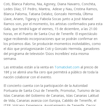
Coti, Blanca Paloma, Nia, Agoney, Diana Navarro, Conchita,
Ledes Díaz, ST Pedro, Mantra, Adexe y Nau, Cristina Ramos,
Blanca Paloma, Tatiana Delalvz, Gonzalo Hermida, Última
Llave, Ariann, Tigaray y Fabiola Socas junto a José Manuel
Ramos son, por el momento, los artistas confirmados para esta
Gala, que tendrá lugar el viernes, 15 de diciembre, a las 21.00
horas, en el Puerto de Santa Cruz de Tenerife. El espectáculo
sigue recibiendo incorporaciones que se podrán confirmar en
los próximos días. Se producirán momentos inolvidables, como
el dúo que protagonizarán Coti y Gonzalo Hermida, ganadores
del programa de televisión ‘Dúos Increíbles’ esta misma
semana.
Las entradas están a la venta en
Tomaticket.com
al precio de
18€ y se abrirá una fila cero que permitirá a público de toda la
nación colaborar con el evento.
El concierto cuenta con la participación de la Autoridad
Portuaria de Santa Cruz de Tenerife, Promotur, Turismo de las
Islas Canarias del Gobierno de Canarias, Islas Canarias Latitud
de Vida, Canarias avanza con Europa, Cabildo de Tenerife, el
ITER, Volcano Experience, Ayuntamiento de Tenerife, Decor