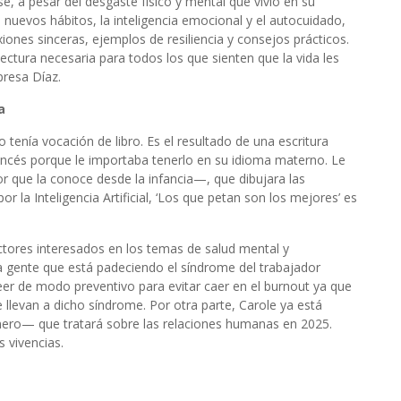
e, a pesar del desgaste físico y mental que vivió en su
nuevos hábitos, la inteligencia emocional y el autocuidado,
xiones sinceras, ejemplos de resiliencia y consejos prácticos.
lectura necesaria para todos los que sienten que la vida les
presa Díaz.
a
tenía vocación de libro. Es el resultado de una escritura
 francés porque le importaba tenerlo en su idioma materno. Le
or que la conoce desde la infancia—, que dibujara las
 la Inteligencia Artificial, ‘Los que petan son los mejores’ es
ectores interesados en los temas de salud mental y
 gente que está padeciendo el síndrome del trabajador
leer de modo preventivo para evitar caer en el burnout ya que
llevan a dicho síndrome. Por otra parte, Carole ya está
ero— que tratará sobre las relaciones humanas en 2025.
s vivencias.