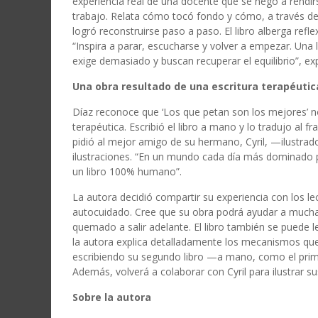
experiencia real de una docente que se negó a rendirs
trabajo. Relata cómo tocó fondo y cómo, a través de 
logró reconstruirse paso a paso. El libro alberga refle
“Inspira a parar, escucharse y volver a empezar. Una 
exige demasiado y buscan recuperar el equilibrio”, ex
Una obra resultado de una escritura terapéutic
Díaz reconoce que ‘Los que petan son los mejores’ no 
terapéutica. Escribió el libro a mano y lo tradujo al
pidió al mejor amigo de su hermano, Cyril, —ilustrad
ilustraciones. “En un mundo cada día más dominado por
un libro 100% humano”.
La autora decidió compartir su experiencia con los l
autocuidado. Cree que su obra podrá ayudar a mucha
quemado a salir adelante. El libro también se puede 
la autora explica detalladamente los mecanismos que 
escribiendo su segundo libro —a mano, como el prim
Además, volverá a colaborar con Cyril para ilustrar su
Sobre la autora