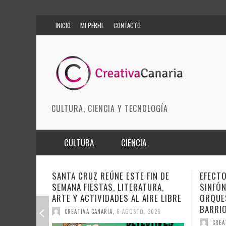
INICIO
MI PERFIL
CONTACTO
CULTURA, CIENCIA Y TECNOLOGÍA
CULTURA
CIENCIA
MÚSICA
BIOMEDICINA
EFECTO PASILLO SE PONE
DOCAN
SINFÓNICO EN SONORA JUNTO A LA
INSTIT
ARTES ESCÉNICAS
INNOVACIÓN
ORQUESTA MAESTRO VALLE Y
SOBRE 
BARRIOS ORQUESTADOS
MODA
CIENCIAS DE LA TIERRA
DEL CI
CREATIVA CANARIA
,
6 AGOSTO, 2026
CREA