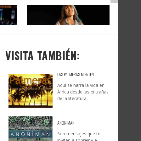
DOCANARIAS CONVOCA A
JESÚS RODRÍGUEZ FALCÓN:
O A
UYE
INSTITUCIONES A REFLEXIONAR
NATURALEZA, CAMINO Y
LE Y
S
SOBRE LA INTERNACIONALIZACIÓN
FOTOGRAFÍA
DEL CINE DE REALIDAD
LEONCIO GONZÁLEZ
,
9 JUNIO, 2026
26
6
CREATIVA CANARIA
,
6 AGOSTO, 2026
VISITA TAMBIÉN:
LAS PALMERAS MIENTEN
Aquí se narra la vida en
África desde las entrañas
de la literatura...
ANONIMAN
Son mensajes que te
invitan a sonreír y a