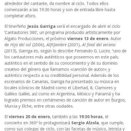
alrededor del cantante, da nombre al ciclo. Todos ellos
comenzarán a las 19:30 horas y son de entrada libre hasta
completar aforo.
El tinerfeño
Jesús Garriga
será el encargado de abrir el ciclo
‘Cantautores 360’, un programa producido artísticamente por
Algato Producciones, el próximo
viernes 13 de enero
. Autor
de
Hijo del sol
(2006),
Al[h]ambre
(2001),
Al final del verano
(2013), Garriga es, según lo describe Fernando G. Lucini, “uno de
los cantautores más auténticos que poseemos en este país;
auténtico en el sentido de su conocimiento y de su dominio
creativo del género que llamamos «canción de autor»; y
auténtico respecto a su credibilidad personal. Además de los
escenarios de Canarias, Garriga ha presentado su música en
locales icónicos de Madrid como el Libertad, 8, Clamores y
Galileo Galilei, así como en Argentina, México y Panamá y ha
logrado premios en certámenes de canción de autor en Burgos,
Murcia y Elche, entre otras ciudades.
El
viernes 20 de enero
, también a las
19:30 horas
, el
concierto en 360º lo protagonizará
Sergio Alzola
, que cumple,
como sus colegas de ciclo, con las facetas de músico, letrista y