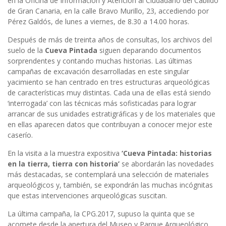
en la Oficina de Información y Atención al Ciudadano del Cabildo
de Gran Canaria, en la calle Bravo Murillo, 23, accediendo por
Pérez Galdós, de lunes a viernes, de 8.30 a 14.00 horas.
Después de más de treinta años de consultas, los archivos del
suelo de la
Cueva Pintada
siguen deparando documentos
sorprendentes y contando muchas historias. Las últimas
campañas de excavación desarrolladas en este singular
yacimiento se han centrado en tres estructuras arqueológicas
de características muy distintas. Cada una de ellas está siendo
‘interrogada’ con las técnicas más sofisticadas para lograr
arrancar de sus unidades estratigráficas y de los materiales que
en ellas aparecen datos que contribuyan a conocer mejor este
caserío.
En la visita a la muestra expositiva
‘Cueva Pintada: historias
en la tierra, tierra con historia’
se abordarán las novedades
más destacadas, se contemplará una selección de materiales
arqueológicos y, también, se expondrán las muchas incógnitas
que estas intervenciones arqueológicas suscitan.
La última campaña, la CPG.2017, supuso la quinta que se
acomete desde la apertura del Museo y Parque Arqueológico