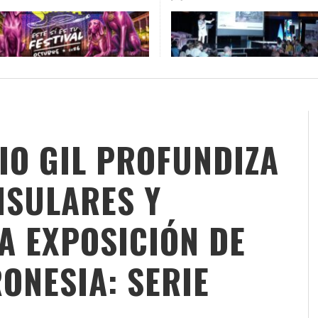
 CRUZ REÚNE ESTE FIN DE
STIC ‘MARIDA’ EL ECLIPSE
EFECTO PASILLO SE PONE
LA RUTA DE LAS ESTRELLAS
A FIESTAS, LITERATURA,
 CON MÚSICA, CINE Y
SINFÓNICO EN SONORA JUNT
CAJACANARIAS 2026 CONCL
Y ACTIVIDADES AL AIRE
RONOMÍA
LA ORQUESTA MAESTRO VAL
SU AVENTURA POR LAS ISLA
BARRIOS ORQUESTADOS
CANARIAS
ATIVA CANARIA
,
4 AGOSTO, 2026
ATIVA CANARIA
,
6 AGOSTO, 2026
CREATIVA CANARIA
CREATIVA CANARIA
,
,
6 AGOSTO, 20
30 JUNIO, 202
GIO GIL PROFUNDIZA
NSULARES Y
A EXPOSICIÓN DE
ONESIA: SERIE