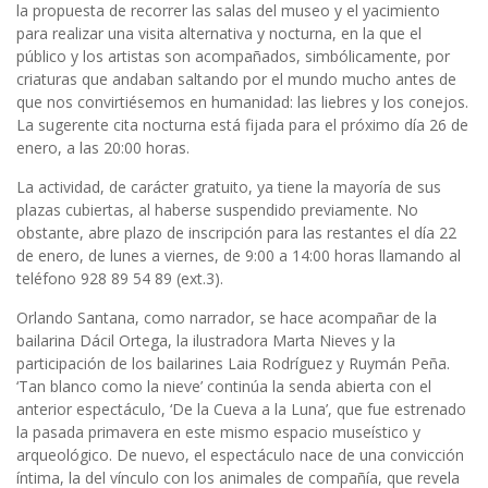
la propuesta de recorrer las salas del museo y el yacimiento
para realizar una visita alternativa y nocturna, en la que el
público y los artistas son acompañados, simbólicamente, por
criaturas que andaban saltando por el mundo mucho antes de
que nos convirtiésemos en humanidad: las liebres y los conejos.
La sugerente cita nocturna está fijada para el próximo día 26 de
enero, a las 20:00 horas.
La actividad, de carácter gratuito, ya tiene la mayoría de sus
plazas cubiertas, al haberse suspendido previamente. No
obstante, abre plazo de inscripción para las restantes el día 22
de enero, de lunes a viernes, de 9:00 a 14:00 horas llamando al
teléfono 928 89 54 89 (ext.3).
Orlando Santana, como narrador, se hace acompañar de la
bailarina Dácil Ortega, la ilustradora Marta Nieves y la
participación de los bailarines Laia Rodríguez y Ruymán Peña.
‘Tan blanco como la nieve’ continúa la senda abierta con el
anterior espectáculo, ‘De la Cueva a la Luna’, que fue estrenado
la pasada primavera en este mismo espacio museístico y
arqueológico. De nuevo, el espectáculo nace de una convicción
íntima, la del vínculo con los animales de compañía, que revela