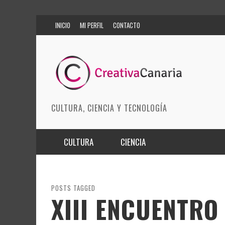
INICIO
MI PERFIL
CONTACTO
CULTURA, CIENCIA Y TECNOLOGÍA
CULTURA
CIENCIA
MÚSICA
BIOMEDICINA
ARTES ESCÉNICAS
INNOVACIÓN
POSTS TAGGED
XIII ENCUENTRO
MODA
CIENCIAS DE LA TIERRA