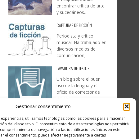
encontrar crítica de arte
y sucedáneos…
CAPTURAS DE FICCIÓN
Periodista y crítico
musical. Ha trabajado en
diversos medios de
comunicación,...
LAVADORA DE TEXTOS
Un blog sobre el buen
uso de la lengua y el
oficio de corrector de
textos…
Gestionar consentimiento
DESIREE MARTÍN
s experiencias, utilizamos tecnologías como las cookies para almacenar
…la realidad, es que cada
ción del dispositivo. El consentimiento de estas tecnologías nos permitirá
día es más complicado
comportamiento de navegación o las identificaciones únicas en este
realizar esos temas…
irar el consentimiento, puede afectar negativamente a ciertas