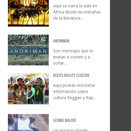
Aquí se narra la vida en
”
CULTURE & BUSINESS PRIDE
JESÚS RODRÍGUEZ FALCÓN:
África desde las entrañas
ON EL
UYE
CULMINA UN REGRESO HISTÓRICO
NATURALEZA, CAMINO Y
de la literatura...
MO
S
Y CONSOLIDA A GRAN CANARIA
FOTOGRAFÍA
COMO REFERENTE INTERNACIONAL
LEONCIO GONZÁLEZ
,
9 JUNIO, 2026
DE CULTURA, DIVERSIDAD Y
6
6
ANONIMAN
DERECHOS HUMANOS LGTBIQA+.
Son mensajes que te
CREATIVA CANARIA
,
5 AGOSTO, 2026
invitan a sonreír y a
soñar...
ROOTS REALITY CULTURE
Aqui podrás encontrar
información sobre
cultura Reggae y Rap...
ÚLTIMO MAUDIT
Un espacio donde