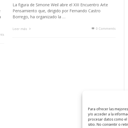
La figura de Simone Weil abre el XIII Encuentro Arte
e
Pensamiento que, dirigido por Fernando Castro
a
Borrego, ha organizado la …
0 Comments
Leer más
ts
Para ofrecer las mejore
y/o acceder a la informa
procesar datos como el 
sitio. No consentir o ret