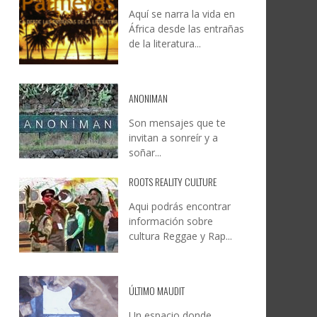
Aquí se narra la vida en
DOCANARIAS CONVOCA A
JESÚS RODRÍGUEZ FALCÓN:
África desde las entrañas
O A
UYE
INSTITUCIONES A REFLEXIONAR
NATURALEZA, CAMINO Y
de la literatura...
LE Y
S
SOBRE LA INTERNACIONALIZACIÓN
FOTOGRAFÍA
DEL CINE DE REALIDAD
LEONCIO GONZÁLEZ
,
9 JUNIO, 2026
26
6
CREATIVA CANARIA
,
6 AGOSTO, 2026
ANONIMAN
Son mensajes que te
invitan a sonreír y a
soñar...
ROOTS REALITY CULTURE
Aqui podrás encontrar
información sobre
cultura Reggae y Rap...
ÚLTIMO MAUDIT
Un espacio donde