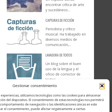
encontrar crítica de arte
y sucedáneos…
CAPTURAS DE FICCIÓN
Periodista y crítico
musical. Ha trabajado en
diversos medios de
comunicación,...
LAVADORA DE TEXTOS
Un blog sobre el buen
uso de la lengua y el
oficio de corrector de
textos…
Gestionar consentimiento
DESIREE MARTÍN
s experiencias, utilizamos tecnologías como las cookies para almacenar
…la realidad, es que cada
ción del dispositivo. El consentimiento de estas tecnologías nos permitirá
día es más complicado
comportamiento de navegación o las identificaciones únicas en este
realizar esos temas…
irar el consentimiento, puede afectar negativamente a ciertas