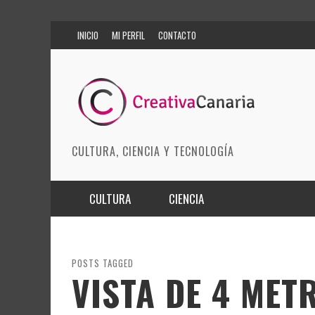
INICIO
MI PERFIL
CONTACTO
CULTURA, CIENCIA Y TECNOLOGÍA
CULTURA
CIENCIA
MÚSICA
BIOMEDICINA
ARTES ESCÉNICAS
INNOVACIÓN
POSTS TAGGED
VISTA DE 4 MET
MODA
CIENCIAS DE LA TIERRA