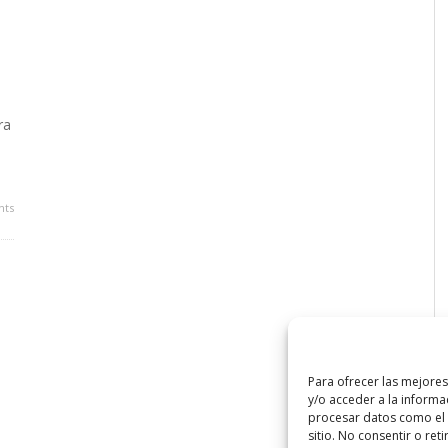
ra
ts
Para ofrecer las mejore
y/o acceder a la informa
procesar datos como el 
sitio. No consentir o ret