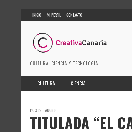
INICIO
MI PERFIL
CONTACTO
CULTURA, CIENCIA Y TECNOLOGÍA
CULTURA
CIENCIA
MÚSICA
BIOMEDICINA
ARTES ESCÉNICAS
INNOVACIÓN
POSTS TAGGED
TITULADA “EL CA
MODA
CIENCIAS DE LA TIERRA