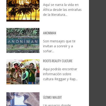
Aquí se narra la vida en
”
CULTURE & BUSINESS PRIDE
JESÚS RODRÍGUEZ FALCÓN:
África desde las entrañas
ON EL
UYE
CULMINA UN REGRESO HISTÓRICO
NATURALEZA, CAMINO Y
de la literatura...
MO
S
Y CONSOLIDA A GRAN CANARIA
FOTOGRAFÍA
COMO REFERENTE INTERNACIONAL
LEONCIO GONZÁLEZ
,
9 JUNIO, 2026
DE CULTURA, DIVERSIDAD Y
6
6
ANONIMAN
DERECHOS HUMANOS LGTBIQA+.
Son mensajes que te
CREATIVA CANARIA
,
5 AGOSTO, 2026
invitan a sonreír y a
soñar...
ROOTS REALITY CULTURE
Aqui podrás encontrar
información sobre
cultura Reggae y Rap...
ÚLTIMO MAUDIT
Un espacio donde