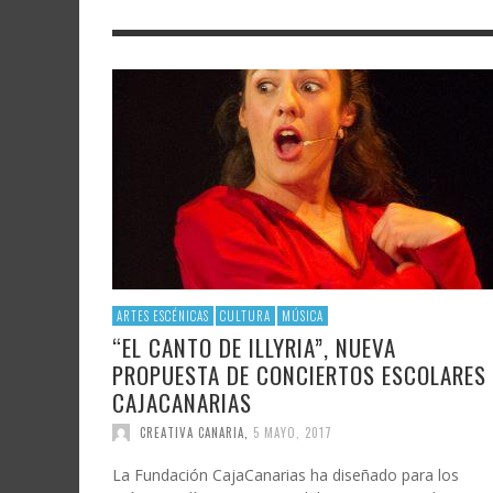
LITERATURA
ASTRONOMÍA
LA IV 
FAMTÀ
UNIVERSIDAD
TECNOLOGÍA
INVIT
SOLAR
ININT
GAST
AUDIOVISUAL
POLÍTICA CIENTÍFICA
DISEÑ
CRE
POLÍTICA CULTURAL
MATEMÁTICAS, FÍSICA Y QUÍMICA
CRE
FOTOGRAFÍA Y ARTES PLÁSTICAS
CIENCIAS SOCIALES
SAMIR DELGADO
ARTES ESCÉNICAS
CULTURA
MÚSICA
“EL CANTO DE ILLYRIA”, NUEVA
PROPUESTA DE CONCIERTOS ESCOLARES
CAJACANARIAS
CREATIVA CANARIA
,
5 MAYO, 2017
La Fundación CajaCanarias ha diseñado para los