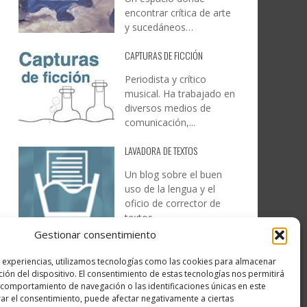
encontrar crítica de arte
y sucedáneos…
CAPTURAS DE FICCIÓN
Periodista y crítico
musical. Ha trabajado en
diversos medios de
comunicación,...
LAVADORA DE TEXTOS
Un blog sobre el buen
uso de la lengua y el
oficio de corrector de
textos…
Gestionar consentimiento
DESIREE MARTÍN
s experiencias, utilizamos tecnologías como las cookies para almacenar
…la realidad, es que cada
ción del dispositivo. El consentimiento de estas tecnologías nos permitirá
día es más complicado
comportamiento de navegación o las identificaciones únicas en este
realizar esos temas…
irar el consentimiento, puede afectar negativamente a ciertas