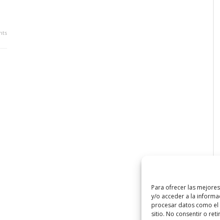
ts
Para ofrecer las mejore
y/o acceder a la informa
procesar datos como el 
sitio. No consentir o ret