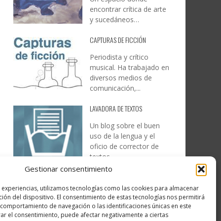
encontrar crítica de arte
y sucedáneos…
CAPTURAS DE FICCIÓN
Periodista y crítico
musical. Ha trabajado en
diversos medios de
comunicación,...
LAVADORA DE TEXTOS
Un blog sobre el buen
uso de la lengua y el
oficio de corrector de
textos…
Gestionar consentimiento
DESIREE MARTÍN
s experiencias, utilizamos tecnologías como las cookies para almacenar
…la realidad, es que cada
ción del dispositivo. El consentimiento de estas tecnologías nos permitirá
día es más complicado
comportamiento de navegación o las identificaciones únicas en este
realizar esos temas…
irar el consentimiento, puede afectar negativamente a ciertas