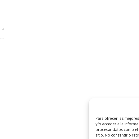
ts
Para ofrecer las mejore
y/o acceder a la informa
procesar datos como el 
sitio. No consentir o ret