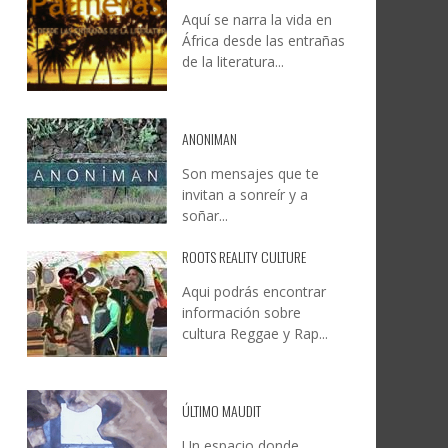
Aquí se narra la vida en
DOCANARIAS CONVOCA A
JESÚS RODRÍGUEZ FALCÓN:
África desde las entrañas
O A
UYE
INSTITUCIONES A REFLEXIONAR
NATURALEZA, CAMINO Y
de la literatura...
LE Y
S
SOBRE LA INTERNACIONALIZACIÓN
FOTOGRAFÍA
DEL CINE DE REALIDAD
LEONCIO GONZÁLEZ
,
9 JUNIO, 2026
26
6
CREATIVA CANARIA
,
6 AGOSTO, 2026
ANONIMAN
Son mensajes que te
invitan a sonreír y a
soñar...
ROOTS REALITY CULTURE
Aqui podrás encontrar
información sobre
cultura Reggae y Rap...
ÚLTIMO MAUDIT
Un espacio donde