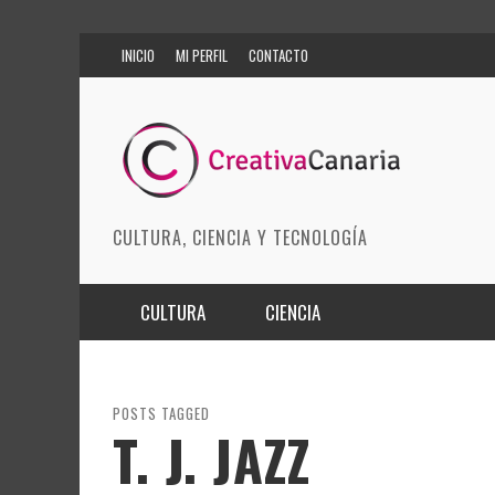
INICIO
MI PERFIL
CONTACTO
CULTURA, CIENCIA Y TECNOLOGÍA
CULTURA
CIENCIA
MÚSICA
BIOMEDICINA
ARTES ESCÉNICAS
INNOVACIÓN
POSTS TAGGED
T. J. JAZZ
MODA
CIENCIAS DE LA TIERRA