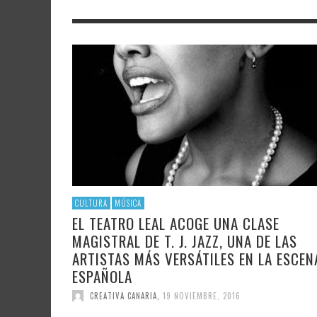
LITERATURA
ASTRONOMÍA
SANTA
FAMTÀ
UNIVERSIDAD
TECNOLOGÍA
SEMAN
SOLAR
ARTE 
GAST
AUDIOVISUAL
POLÍTICA CIENTÍFICA
LIBRE
CRE
POLÍTICA CULTURAL
MATEMÁTICAS, FÍSICA Y QUÍMICA
CRE
FOTOGRAFÍA Y ARTES PLÁSTICAS
CIENCIAS SOCIALES
SAMIR DELGADO
CULTURA
MÚSICA
EL TEATRO LEAL ACOGE UNA CLASE
MAGISTRAL DE T. J. JAZZ, UNA DE LAS
ARTISTAS MÁS VERSÁTILES EN LA ESCEN
ESPAÑOLA
CREATIVA CANARIA
,
19 NOVIEMBRE, 2016