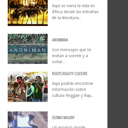
Aquí se narra la vida en
DOCANARIAS CONVOCA A
JESÚS RODRÍGUEZ FALCÓN:
África desde las entrañas
O A
UYE
INSTITUCIONES A REFLEXIONAR
NATURALEZA, CAMINO Y
de la literatura...
LE Y
S
SOBRE LA INTERNACIONALIZACIÓN
FOTOGRAFÍA
DEL CINE DE REALIDAD
LEONCIO GONZÁLEZ
,
9 JUNIO, 2026
26
6
CREATIVA CANARIA
,
6 AGOSTO, 2026
ANONIMAN
Son mensajes que te
invitan a sonreír y a
soñar...
ROOTS REALITY CULTURE
Aqui podrás encontrar
información sobre
cultura Reggae y Rap...
ÚLTIMO MAUDIT
Un espacio donde