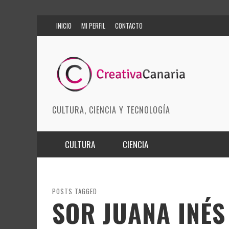
INICIO
MI PERFIL
CONTACTO
CULTURA, CIENCIA Y TECNOLOGÍA
CULTURA
CIENCIA
MÚSICA
BIOMEDICINA
ARTES ESCÉNICAS
INNOVACIÓN
POSTS TAGGED
SOR JUANA INÉS
MODA
CIENCIAS DE LA TIERRA