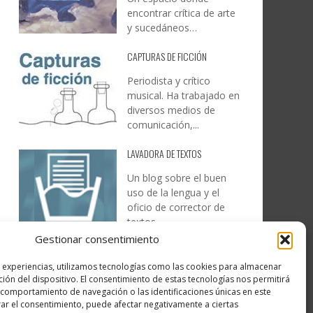
encontrar crítica de arte
y sucedáneos…
CAPTURAS DE FICCIÓN
Periodista y crítico
musical. Ha trabajado en
diversos medios de
comunicación,...
LAVADORA DE TEXTOS
Un blog sobre el buen
uso de la lengua y el
oficio de corrector de
textos…
Gestionar consentimiento
DESIREE MARTÍN
s experiencias, utilizamos tecnologías como las cookies para almacenar
…la realidad, es que cada
ción del dispositivo. El consentimiento de estas tecnologías nos permitirá
día es más complicado
comportamiento de navegación o las identificaciones únicas en este
realizar esos temas…
irar el consentimiento, puede afectar negativamente a ciertas