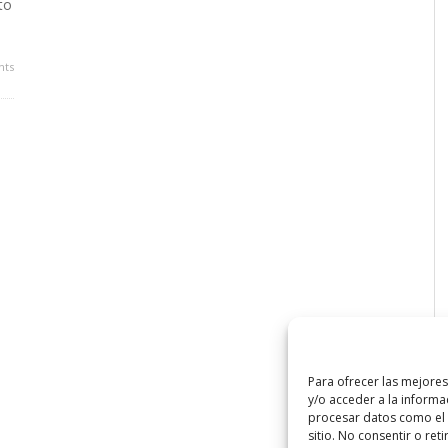
to
ts
Para ofrecer las mejore
y/o acceder a la informa
procesar datos como el 
sitio. No consentir o ret