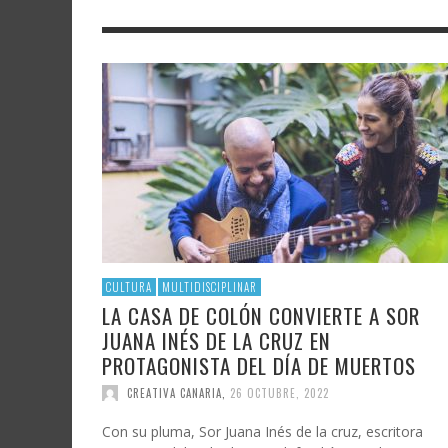
LITERATURA
ASTRONOMÍA
SANTA
FAMTÀ
UNIVERSIDAD
TECNOLOGÍA
SEMAN
SOLAR
ARTE 
GAST
AUDIOVISUAL
POLÍTICA CIENTÍFICA
LIBRE
CRE
POLÍTICA CULTURAL
MATEMÁTICAS, FÍSICA Y QUÍMICA
CRE
FOTOGRAFÍA Y ARTES PLÁSTICAS
CIENCIAS SOCIALES
SAMIR DELGADO
CULTURA
MULTIDISCIPLINAR
LA CASA DE COLÓN CONVIERTE A SOR
JUANA INÉS DE LA CRUZ EN
PROTAGONISTA DEL DÍA DE MUERTOS
CREATIVA CANARIA
,
26 OCTUBRE, 2022
Con su pluma, Sor Juana Inés de la cruz, escritora