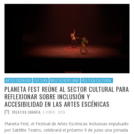
ARTES ESCÉNICAS
CULTURA
MULTIDISCIPLINAR
POLÍTICA CULTURAL
PLANETA FEST REÚNE AL SECTOR CULTURAL PARA
REFLEXIONAR SOBRE INCLUSIÓN Y
ACCESIBILIDAD EN LAS ARTES ESCÉNICAS
CREATIVA CANARIA
,
4 JUNIO, 2026
Planeta Fest, el Festival de Artes Escénicas Inclusivas impulsado
por Satélite Teatro, celebrará el próximo 9 de junio una jornada