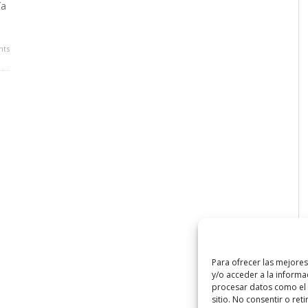
ía
ts
Para ofrecer las mejore
y/o acceder a la informa
procesar datos como el 
sitio. No consentir o ret