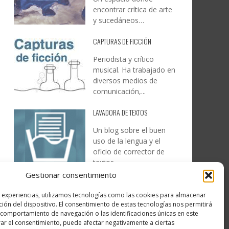
encontrar crítica de arte
y sucedáneos…
CAPTURAS DE FICCIÓN
Periodista y crítico
musical. Ha trabajado en
diversos medios de
comunicación,...
LAVADORA DE TEXTOS
Un blog sobre el buen
uso de la lengua y el
oficio de corrector de
textos…
Gestionar consentimiento
DESIREE MARTÍN
s experiencias, utilizamos tecnologías como las cookies para almacenar
…la realidad, es que cada
ción del dispositivo. El consentimiento de estas tecnologías nos permitirá
día es más complicado
comportamiento de navegación o las identificaciones únicas en este
realizar esos temas…
irar el consentimiento, puede afectar negativamente a ciertas