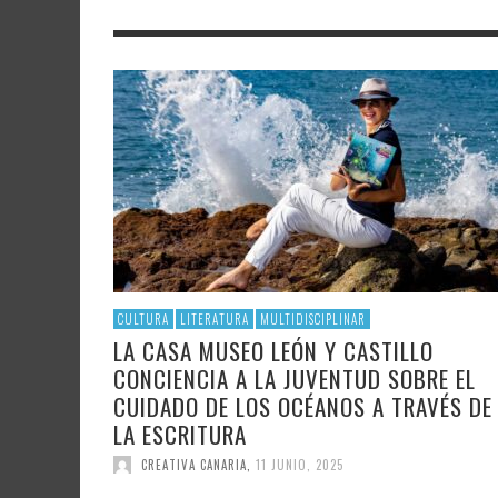
LITERATURA
ASTRONOMÍA
LA IV 
FAMTÀ
UNIVERSIDAD
TECNOLOGÍA
INVIT
SOLAR
ININT
GAST
AUDIOVISUAL
POLÍTICA CIENTÍFICA
DISEÑ
CRE
POLÍTICA CULTURAL
MATEMÁTICAS, FÍSICA Y QUÍMICA
CRE
FOTOGRAFÍA Y ARTES PLÁSTICAS
CIENCIAS SOCIALES
SAMIR DELGADO
CULTURA
LITERATURA
MULTIDISCIPLINAR
LA CASA MUSEO LEÓN Y CASTILLO
CONCIENCIA A LA JUVENTUD SOBRE EL
CUIDADO DE LOS OCÉANOS A TRAVÉS DE
LA ESCRITURA
CREATIVA CANARIA
,
11 JUNIO, 2025