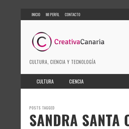
INICIO
MI PERFIL
CONTACTO
CULTURA, CIENCIA Y TECNOLOGÍA
CULTURA
CIENCIA
MÚSICA
BIOMEDICINA
ARTES ESCÉNICAS
INNOVACIÓN
POSTS TAGGED
SANDRA SANTA 
MODA
CIENCIAS DE LA TIERRA