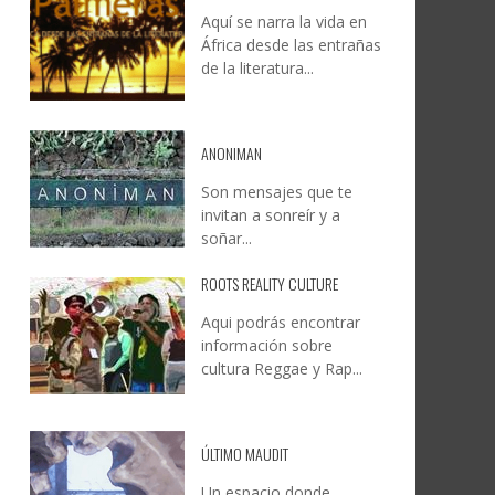
Aquí se narra la vida en
”
CULTURE & BUSINESS PRIDE
JESÚS RODRÍGUEZ FALCÓN:
África desde las entrañas
ON EL
UYE
CULMINA UN REGRESO HISTÓRICO
NATURALEZA, CAMINO Y
de la literatura...
MO
S
Y CONSOLIDA A GRAN CANARIA
FOTOGRAFÍA
COMO REFERENTE INTERNACIONAL
LEONCIO GONZÁLEZ
,
9 JUNIO, 2026
DE CULTURA, DIVERSIDAD Y
6
6
ANONIMAN
DERECHOS HUMANOS LGTBIQA+.
Son mensajes que te
CREATIVA CANARIA
,
5 AGOSTO, 2026
invitan a sonreír y a
soñar...
ROOTS REALITY CULTURE
Aqui podrás encontrar
información sobre
cultura Reggae y Rap...
ÚLTIMO MAUDIT
Un espacio donde