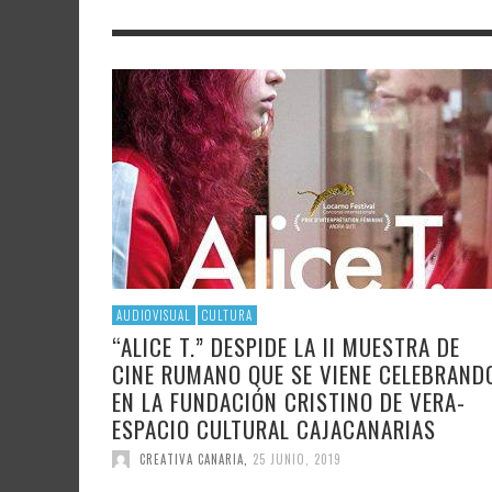
LITERATURA
ASTRONOMÍA
SANTA
FAMTÀ
UNIVERSIDAD
TECNOLOGÍA
SEMAN
SOLAR
ARTE 
GAST
AUDIOVISUAL
POLÍTICA CIENTÍFICA
LIBRE
CRE
POLÍTICA CULTURAL
MATEMÁTICAS, FÍSICA Y QUÍMICA
CRE
FOTOGRAFÍA Y ARTES PLÁSTICAS
CIENCIAS SOCIALES
SAMIR DELGADO
AUDIOVISUAL
CULTURA
“ALICE T.” DESPIDE LA II MUESTRA DE
CINE RUMANO QUE SE VIENE CELEBRAND
EN LA FUNDACIÓN CRISTINO DE VERA-
ESPACIO CULTURAL CAJACANARIAS
CREATIVA CANARIA
,
25 JUNIO, 2019