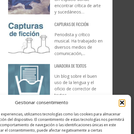
encontrar crítica de arte
y sucedáneos…
CAPTURAS DE FICCIÓN
Periodista y crítico
musical. Ha trabajado en
diversos medios de
comunicación,...
LAVADORA DE TEXTOS
Un blog sobre el buen
uso de la lengua y el
oficio de corrector de
textos…
Gestionar consentimiento
DESIREE MARTÍN
s experiencias, utilizamos tecnologías como las cookies para almacenar
…la realidad, es que cada
ción del dispositivo. El consentimiento de estas tecnologías nos permitirá
día es más complicado
comportamiento de navegación o las identificaciones únicas en este
realizar esos temas…
irar el consentimiento, puede afectar negativamente a ciertas