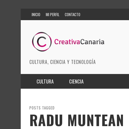
INICIO
MI PERFIL
CONTACTO
CULTURA, CIENCIA Y TECNOLOGÍA
CULTURA
CIENCIA
MÚSICA
BIOMEDICINA
ARTES ESCÉNICAS
INNOVACIÓN
POSTS TAGGED
RADU MUNTEAN
MODA
CIENCIAS DE LA TIERRA