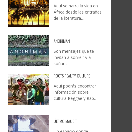
Aquí se narra la vida en
DOCANARIAS CONVOCA A
JESÚS RODRÍGUEZ FALCÓN:
África desde las entrañas
O A
UYE
INSTITUCIONES A REFLEXIONAR
NATURALEZA, CAMINO Y
de la literatura...
LE Y
S
SOBRE LA INTERNACIONALIZACIÓN
FOTOGRAFÍA
DEL CINE DE REALIDAD
LEONCIO GONZÁLEZ
,
9 JUNIO, 2026
26
6
CREATIVA CANARIA
,
6 AGOSTO, 2026
ANONIMAN
Son mensajes que te
invitan a sonreír y a
soñar...
ROOTS REALITY CULTURE
Aqui podrás encontrar
información sobre
cultura Reggae y Rap...
ÚLTIMO MAUDIT
Un espacio donde