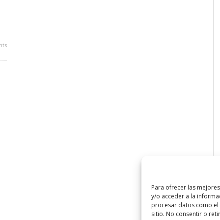
ts
Para ofrecer las mejore
y/o acceder a la informa
procesar datos como el 
sitio. No consentir o ret