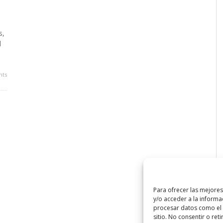
s,
l
ts
Para ofrecer las mejore
y/o acceder a la informa
procesar datos como el 
sitio. No consentir o ret