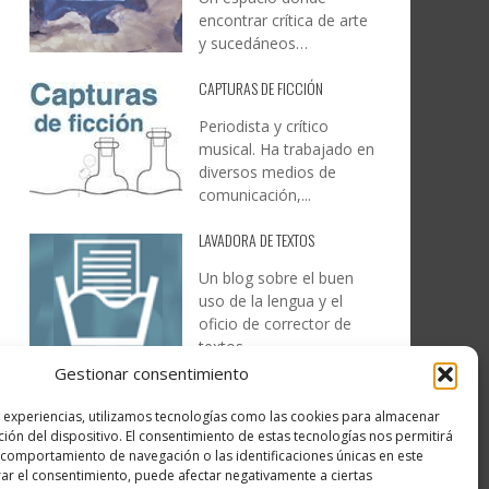
encontrar crítica de arte
y sucedáneos…
CAPTURAS DE FICCIÓN
Periodista y crítico
musical. Ha trabajado en
diversos medios de
comunicación,...
LAVADORA DE TEXTOS
Un blog sobre el buen
uso de la lengua y el
oficio de corrector de
textos…
Gestionar consentimiento
DESIREE MARTÍN
s experiencias, utilizamos tecnologías como las cookies para almacenar
…la realidad, es que cada
ción del dispositivo. El consentimiento de estas tecnologías nos permitirá
día es más complicado
comportamiento de navegación o las identificaciones únicas en este
realizar esos temas…
irar el consentimiento, puede afectar negativamente a ciertas