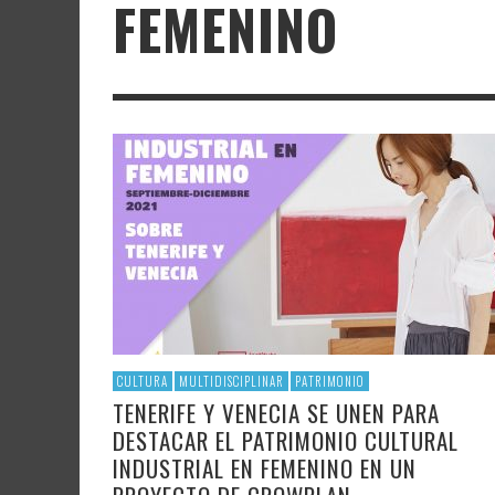
FEMENINO
LITERATURA
ASTRONOMÍA
SANTA
FAMTÀ
UNIVERSIDAD
TECNOLOGÍA
SEMAN
SOLAR
ARTE 
GAST
AUDIOVISUAL
POLÍTICA CIENTÍFICA
LIBRE
CRE
POLÍTICA CULTURAL
MATEMÁTICAS, FÍSICA Y QUÍMICA
CRE
FOTOGRAFÍA Y ARTES PLÁSTICAS
CIENCIAS SOCIALES
SAMIR DELGADO
CULTURA
MULTIDISCIPLINAR
PATRIMONIO
TENERIFE Y VENECIA SE UNEN PARA
DESTACAR EL PATRIMONIO CULTURAL
INDUSTRIAL EN FEMENINO EN UN