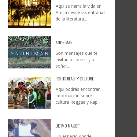
Aquí se narra la vida en
DOCANARIAS CONVOCA A
JESÚS RODRÍGUEZ FALCÓN:
África desde las entrañas
O A
UYE
INSTITUCIONES A REFLEXIONAR
NATURALEZA, CAMINO Y
de la literatura...
LE Y
S
SOBRE LA INTERNACIONALIZACIÓN
FOTOGRAFÍA
DEL CINE DE REALIDAD
LEONCIO GONZÁLEZ
,
9 JUNIO, 2026
26
6
CREATIVA CANARIA
,
6 AGOSTO, 2026
ANONIMAN
Son mensajes que te
invitan a sonreír y a
soñar...
ROOTS REALITY CULTURE
Aqui podrás encontrar
información sobre
cultura Reggae y Rap...
ÚLTIMO MAUDIT
Un espacio donde