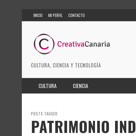
INICIO
MI PERFIL
CONTACTO
CULTURA, CIENCIA Y TECNOLOGÍA
CULTURA
CIENCIA
MÚSICA
BIOMEDICINA
ARTES ESCÉNICAS
INNOVACIÓN
POSTS TAGGED
PATRIMONIO IND
MODA
CIENCIAS DE LA TIERRA