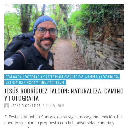
DESTACADA
FOTOGRAFÍA Y ARTES PLÁSTICAS
LEO CASI SIEMPRE A ESCONDIDAS
MATEMÁTICAS, FÍSICA Y QUÍMICA
TRAVEL
JESÚS RODRÍGUEZ FALCÓN: NATURALEZA, CAMINO
Y FOTOGRAFÍA
LEONCIO GONZÁLEZ
,
9 JUNIO, 2026
El Festival Atlántico Sonoro, en su vigesimosegunda edición, ha
querido vincular su propuesta con la biodiversidad canaria y