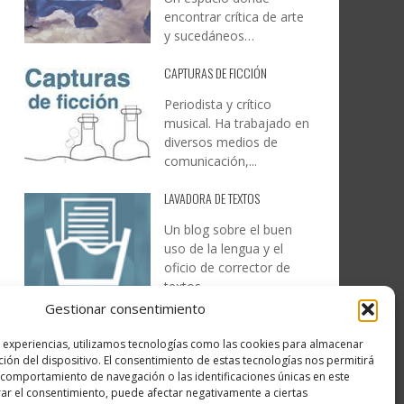
encontrar crítica de arte
y sucedáneos…
CAPTURAS DE FICCIÓN
Periodista y crítico
musical. Ha trabajado en
diversos medios de
comunicación,...
LAVADORA DE TEXTOS
Un blog sobre el buen
uso de la lengua y el
oficio de corrector de
textos…
Gestionar consentimiento
DESIREE MARTÍN
s experiencias, utilizamos tecnologías como las cookies para almacenar
…la realidad, es que cada
ción del dispositivo. El consentimiento de estas tecnologías nos permitirá
día es más complicado
comportamiento de navegación o las identificaciones únicas en este
realizar esos temas…
irar el consentimiento, puede afectar negativamente a ciertas