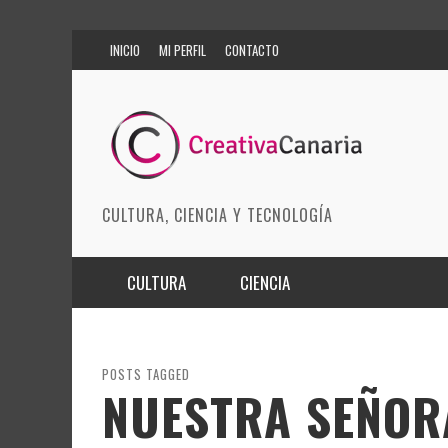
INICIO
MI PERFIL
CONTACTO
CULTURA, CIENCIA Y TECNOLOGÍA
CULTURA
CIENCIA
MÚSICA
BIOMEDICINA
ARTES ESCÉNICAS
INNOVACIÓN
POSTS TAGGED
NUESTRA SEÑORA
MODA
CIENCIAS DE LA TIERRA