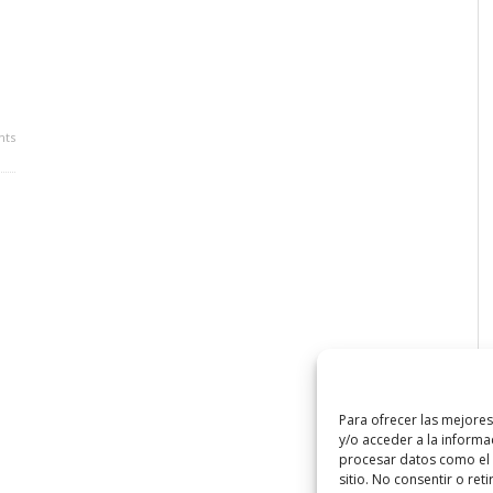
ts
Para ofrecer las mejore
y/o acceder a la informa
procesar datos como el 
sitio. No consentir o ret