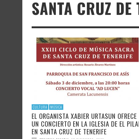
SANTA CRUZ DE 
LITERATURA
ASTRONOMÍA
SANTA
FAMTÀ
UNIVERSIDAD
TECNOLOGÍA
SEMAN
SOLAR
ARTE 
GAST
AUDIOVISUAL
POLÍTICA CIENTÍFICA
LIBRE
CRE
POLÍTICA CULTURAL
MATEMÁTICAS, FÍSICA Y QUÍMICA
CRE
FOTOGRAFÍA Y ARTES PLÁSTICAS
CIENCIAS SOCIALES
SAMIR DELGADO
CULTURA
MÚSICA
EL ORGANISTA XABIER URTASUN OFRECE
UN CONCIERTO EN LA IGLESIA DE EL PILA
EN SANTA CRUZ DE TENERIFE