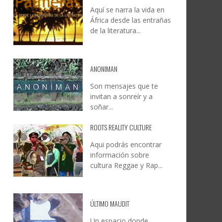
Aquí se narra la vida en
DOCANARIAS CONVOCA A
JESÚS RODRÍGUEZ FALCÓN:
África desde las entrañas
O A
UYE
INSTITUCIONES A REFLEXIONAR
NATURALEZA, CAMINO Y
de la literatura...
LE Y
S
SOBRE LA INTERNACIONALIZACIÓN
FOTOGRAFÍA
DEL CINE DE REALIDAD
LEONCIO GONZÁLEZ
,
9 JUNIO, 2026
26
6
CREATIVA CANARIA
,
6 AGOSTO, 2026
ANONIMAN
Son mensajes que te
invitan a sonreír y a
soñar...
ROOTS REALITY CULTURE
Aqui podrás encontrar
información sobre
cultura Reggae y Rap...
ÚLTIMO MAUDIT
Un espacio donde