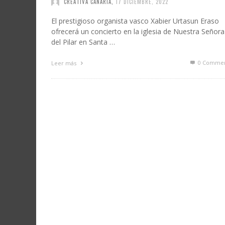
CREATIVA CANARIA
,
17 DICIEMBRE, 2022
El prestigioso organista vasco Xabier Urtasun Eraso
ofrecerá un concierto en la iglesia de Nuestra Señora
del Pilar en Santa …
0 Commen
Leer más