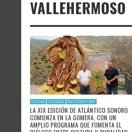
VALLEHERMOSO
LITERATURA
ASTRONOMÍA
SANTA
FAMTÀ
UNIVERSIDAD
TECNOLOGÍA
SEMAN
SOLAR
ARTE 
GAST
AUDIOVISUAL
POLÍTICA CIENTÍFICA
LIBRE
CRE
POLÍTICA CULTURAL
MATEMÁTICAS, FÍSICA Y QUÍMICA
CRE
FOTOGRAFÍA Y ARTES PLÁSTICAS
CIENCIAS SOCIALES
SAMIR DELGADO
CULTURA
DESTACADA
MULTIDISCIPLINAR
LA XIX EDICIÓN DE ATLÁNTICO SONORO
COMIENZA EN LA GOMERA, CON UN
AMPLIO PROGRAMA QUE FOMENTA EL