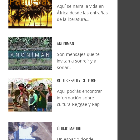
Aquí se narra la vida en
DOCANARIAS CONVOCA A
JESÚS RODRÍGUEZ FALCÓN:
África desde las entrañas
O A
UYE
INSTITUCIONES A REFLEXIONAR
NATURALEZA, CAMINO Y
de la literatura...
LE Y
S
SOBRE LA INTERNACIONALIZACIÓN
FOTOGRAFÍA
DEL CINE DE REALIDAD
LEONCIO GONZÁLEZ
,
9 JUNIO, 2026
26
6
CREATIVA CANARIA
,
6 AGOSTO, 2026
ANONIMAN
Son mensajes que te
invitan a sonreír y a
soñar...
ROOTS REALITY CULTURE
Aqui podrás encontrar
información sobre
cultura Reggae y Rap...
ÚLTIMO MAUDIT
Un espacio donde