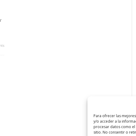
r
ts
Para ofrecer las mejore
y/o acceder a la informa
procesar datos como el 
sitio. No consentir o ret