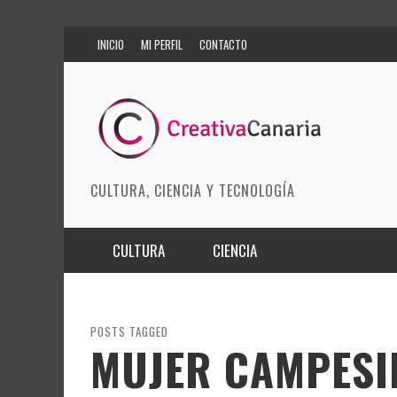
INICIO
MI PERFIL
CONTACTO
CULTURA, CIENCIA Y TECNOLOGÍA
CULTURA
CIENCIA
MÚSICA
BIOMEDICINA
ARTES ESCÉNICAS
INNOVACIÓN
POSTS TAGGED
MUJER CAMPESI
MODA
CIENCIAS DE LA TIERRA