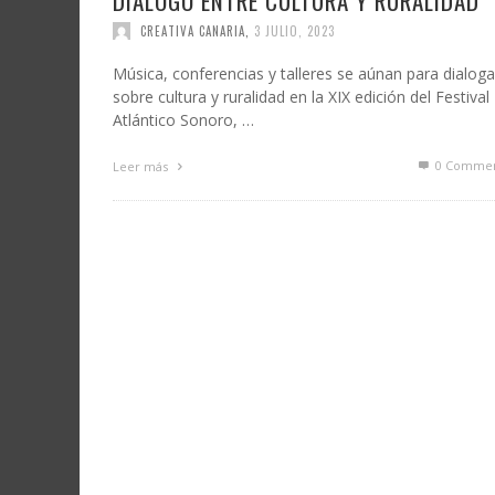
DIÁLOGO ENTRE CULTURA Y RURALIDAD
CREATIVA CANARIA
,
3 JULIO, 2023
Música, conferencias y talleres se aúnan para dialoga
sobre cultura y ruralidad en la XIX edición del Festival
Atlántico Sonoro, …
0 Commen
Leer más