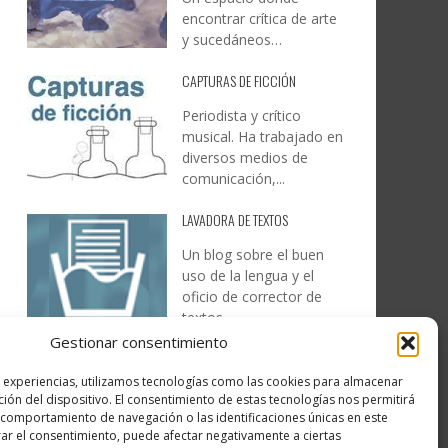
encontrar crítica de arte
y sucedáneos…
CAPTURAS DE FICCIÓN
Periodista y crítico
musical. Ha trabajado en
diversos medios de
comunicación,...
LAVADORA DE TEXTOS
Un blog sobre el buen
uso de la lengua y el
oficio de corrector de
textos…
Gestionar consentimiento
DESIREE MARTÍN
s experiencias, utilizamos tecnologías como las cookies para almacenar
…la realidad, es que cada
ción del dispositivo. El consentimiento de estas tecnologías nos permitirá
día es más complicado
comportamiento de navegación o las identificaciones únicas en este
realizar esos temas…
irar el consentimiento, puede afectar negativamente a ciertas