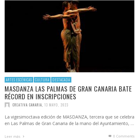
ARTES ESCÉNICAS
CULTURA
DESTACADA
MASDANZA LAS PALMAS DE GRAN CANARIA BATE
RÉCORD EN INSCRIPCIONES
CREATIVA CANARIA
,
13 MAYO, 2023
La vigesimoctava edición de MASDANZA, tercera que se celebra
en Las Palmas de Gran Canaria de la mano del Ayuntamiento, …
0 Comments
Leer más