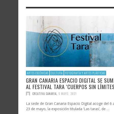
LITERATURA
ASTRONOMÍA
SANTA
FAMTÀ
UNIVERSIDAD
TECNOLOGÍA
SEMAN
SOLAR
ARTE 
GAST
AUDIOVISUAL
POLÍTICA CIENTÍFICA
LIBRE
CRE
POLÍTICA CULTURAL
MATEMÁTICAS, FÍSICA Y QUÍMICA
CRE
FOTOGRAFÍA Y ARTES PLÁSTICAS
CIENCIAS SOCIALES
SAMIR DELGADO
ARTES ESCÉNICAS
CULTURA
FOTOGRAFÍA Y ARTES PLÁSTICAS
GRAN CANARIA ESPACIO DIGITAL SE SU
AL FESTIVAL TARA ‘CUERPOS SIN LÍMITES
CREATIVA CANARIA
,
5 MAYO, 2021
La sede de Gran Canaria Espacio Digital acoge del 6 a
23 de mayo, la exposición titulada ‘Las taras’, de …