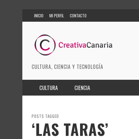
INICIO
MI PERFIL
CONTACTO
CULTURA, CIENCIA Y TECNOLOGÍA
CULTURA
CIENCIA
MÚSICA
BIOMEDICINA
ARTES ESCÉNICAS
INNOVACIÓN
POSTS TAGGED
‘LAS TARAS’
MODA
CIENCIAS DE LA TIERRA