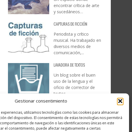
encontrar crítica de arte
y sucedáneos…
CAPTURAS DE FICCIÓN
Periodista y crítico
musical. Ha trabajado en
diversos medios de
comunicación,...
LAVADORA DE TEXTOS
Un blog sobre el buen
uso de la lengua y el
oficio de corrector de
textos…
Gestionar consentimiento
DESIREE MARTÍN
s experiencias, utilizamos tecnologías como las cookies para almacenar
…la realidad, es que cada
ción del dispositivo. El consentimiento de estas tecnologías nos permitirá
día es más complicado
comportamiento de navegación o las identificaciones únicas en este
realizar esos temas…
irar el consentimiento, puede afectar negativamente a ciertas