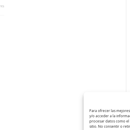
ts
Para ofrecer las mejore
y/o acceder a la informa
procesar datos como el 
sitio. No consentir o ret