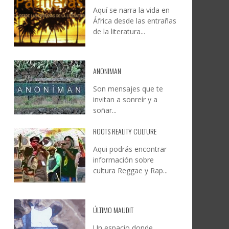
Aquí se narra la vida en
DOCANARIAS CONVOCA A
JESÚS RODRÍGUEZ FALCÓN:
África desde las entrañas
O A
UYE
INSTITUCIONES A REFLEXIONAR
NATURALEZA, CAMINO Y
de la literatura...
LE Y
S
SOBRE LA INTERNACIONALIZACIÓN
FOTOGRAFÍA
DEL CINE DE REALIDAD
LEONCIO GONZÁLEZ
,
9 JUNIO, 2026
26
6
CREATIVA CANARIA
,
6 AGOSTO, 2026
ANONIMAN
Son mensajes que te
invitan a sonreír y a
soñar...
ROOTS REALITY CULTURE
Aqui podrás encontrar
información sobre
cultura Reggae y Rap...
ÚLTIMO MAUDIT
Un espacio donde