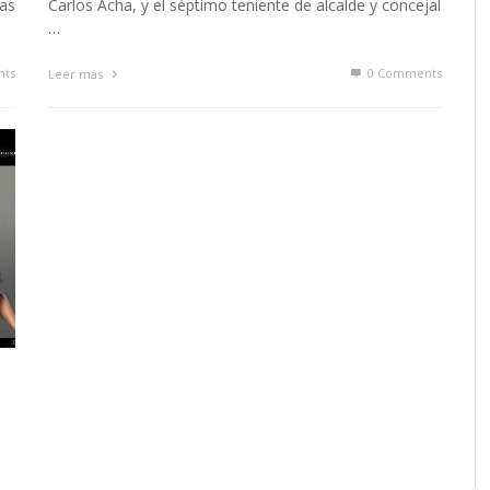
las
Carlos Acha, y el séptimo teniente de alcalde y concejal
…
ts
0 Comments
Leer más