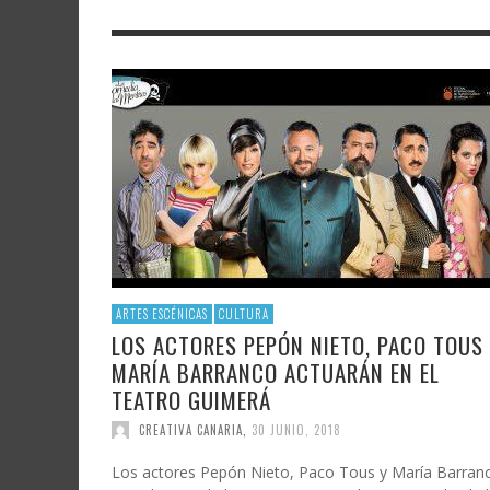
LITERATURA
ASTRONOMÍA
SANTA
FAMTÀ
UNIVERSIDAD
TECNOLOGÍA
SEMAN
SOLAR
ARTE 
GAST
AUDIOVISUAL
POLÍTICA CIENTÍFICA
LIBRE
CRE
POLÍTICA CULTURAL
MATEMÁTICAS, FÍSICA Y QUÍMICA
CRE
FOTOGRAFÍA Y ARTES PLÁSTICAS
CIENCIAS SOCIALES
SAMIR DELGADO
ARTES ESCÉNICAS
CULTURA
LOS ACTORES PEPÓN NIETO, PACO TOUS
MARÍA BARRANCO ACTUARÁN EN EL
TEATRO GUIMERÁ
CREATIVA CANARIA
,
30 JUNIO, 2018
Los actores Pepón Nieto, Paco Tous y María Barran