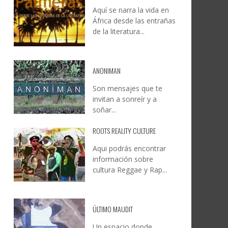
Aquí se narra la vida en
DOCANARIAS CONVOCA A
JESÚS RODRÍGUEZ FALCÓN:
África desde las entrañas
O A
UYE
INSTITUCIONES A REFLEXIONAR
NATURALEZA, CAMINO Y
de la literatura...
LE Y
S
SOBRE LA INTERNACIONALIZACIÓN
FOTOGRAFÍA
DEL CINE DE REALIDAD
LEONCIO GONZÁLEZ
,
9 JUNIO, 2026
26
6
CREATIVA CANARIA
,
6 AGOSTO, 2026
ANONIMAN
Son mensajes que te
invitan a sonreír y a
soñar...
ROOTS REALITY CULTURE
Aqui podrás encontrar
información sobre
cultura Reggae y Rap...
ÚLTIMO MAUDIT
Un espacio donde