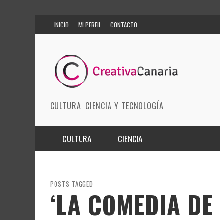
INICIO
MI PERFIL
CONTACTO
CULTURA, CIENCIA Y TECNOLOGÍA
CULTURA
CIENCIA
MÚSICA
BIOMEDICINA
ARTES ESCÉNICAS
INNOVACIÓN
POSTS TAGGED
‘LA COMEDIA DE
MODA
CIENCIAS DE LA TIERRA