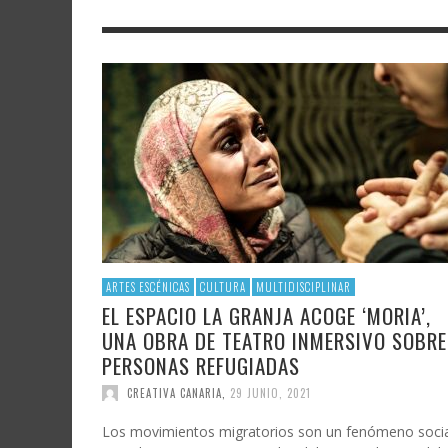
LITERATURA
ASTRONOMÍA
SANTA
FAMTÀ
UNIVERSIDAD
TECNOLOGÍA
SEMAN
SOLAR
ARTE 
GAST
AUDIOVISUAL
POLÍTICA CIENTÍFICA
LIBRE
CRE
POLÍTICA CULTURAL
MATEMÁTICAS, FÍSICA Y QUÍMICA
CRE
FOTOGRAFÍA Y ARTES PLÁSTICAS
CIENCIAS SOCIALES
SAMIR DELGADO
ARTES ESCÉNICAS
CULTURA
MULTIDISCIPLINAR
EL ESPACIO LA GRANJA ACOGE ‘MORIA’,
UNA OBRA DE TEATRO INMERSIVO SOBRE
PERSONAS REFUGIADAS
CREATIVA CANARIA
,
29 JUNIO, 2021
Los movimientos migratorios son un fenómeno socia