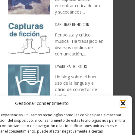
encontrar crítica de arte
y sucedáneos…
CAPTURAS DE FICCIÓN
Periodista y crítico
musical. Ha trabajado en
diversos medios de
comunicación,...
LAVADORA DE TEXTOS
Un blog sobre el buen
uso de la lengua y el
oficio de corrector de
textos…
Gestionar consentimiento
DESIREE MARTÍN
s experiencias, utilizamos tecnologías como las cookies para almacenar
…la realidad, es que cada
ción del dispositivo. El consentimiento de estas tecnologías nos permitirá
día es más complicado
comportamiento de navegación o las identificaciones únicas en este
realizar esos temas…
irar el consentimiento, puede afectar negativamente a ciertas