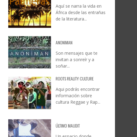
Aquí se narra la vida en
DOCANARIAS CONVOCA A
JESÚS RODRÍGUEZ FALCÓN:
África desde las entrañas
O A
UYE
INSTITUCIONES A REFLEXIONAR
NATURALEZA, CAMINO Y
de la literatura...
LE Y
S
SOBRE LA INTERNACIONALIZACIÓN
FOTOGRAFÍA
DEL CINE DE REALIDAD
LEONCIO GONZÁLEZ
,
9 JUNIO, 2026
26
6
CREATIVA CANARIA
,
6 AGOSTO, 2026
ANONIMAN
Son mensajes que te
invitan a sonreír y a
soñar...
ROOTS REALITY CULTURE
Aqui podrás encontrar
información sobre
cultura Reggae y Rap...
ÚLTIMO MAUDIT
Un espacio donde