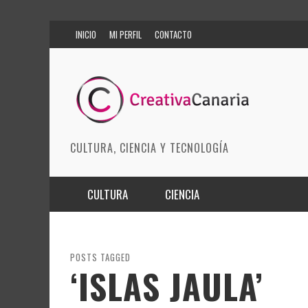
INICIO
MI PERFIL
CONTACTO
CULTURA, CIENCIA Y TECNOLOGÍA
CULTURA
CIENCIA
MÚSICA
BIOMEDICINA
ARTES ESCÉNICAS
INNOVACIÓN
POSTS TAGGED
‘ISLAS JAULA’
MODA
CIENCIAS DE LA TIERRA