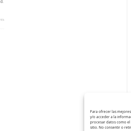
d.
ts
Para ofrecer las mejore
y/o acceder a la informa
procesar datos como el 
sitio. No consentir o ret