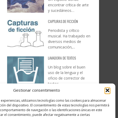
encontrar crítica de arte
y sucedáneos…
CAPTURAS DE FICCIÓN
Periodista y crítico
musical. Ha trabajado en
diversos medios de
comunicación,...
LAVADORA DE TEXTOS
Un blog sobre el buen
uso de la lengua y el
oficio de corrector de
textos…
Gestionar consentimiento
DESIREE MARTÍN
s experiencias, utilizamos tecnologías como las cookies para almacenar
…la realidad, es que cada
ción del dispositivo. El consentimiento de estas tecnologías nos permitirá
día es más complicado
comportamiento de navegación o las identificaciones únicas en este
realizar esos temas…
irar el consentimiento, puede afectar negativamente a ciertas