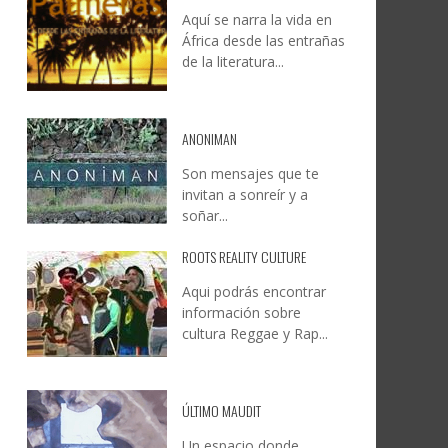
Aquí se narra la vida en
DOCANARIAS CONVOCA A
JESÚS RODRÍGUEZ FALCÓN:
África desde las entrañas
O A
UYE
INSTITUCIONES A REFLEXIONAR
NATURALEZA, CAMINO Y
de la literatura...
LE Y
S
SOBRE LA INTERNACIONALIZACIÓN
FOTOGRAFÍA
DEL CINE DE REALIDAD
LEONCIO GONZÁLEZ
,
9 JUNIO, 2026
26
6
CREATIVA CANARIA
,
6 AGOSTO, 2026
ANONIMAN
Son mensajes que te
invitan a sonreír y a
soñar...
ROOTS REALITY CULTURE
Aqui podrás encontrar
información sobre
cultura Reggae y Rap...
ÚLTIMO MAUDIT
Un espacio donde