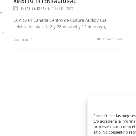
ÁMBITO INTERNACIONAL
CREATIVA CANARIA
,
1 ABRIL, 2022
be
CCA Gran Canaria Centro de Cultura Audiovisual
celebra los días 1, 2 y 28 de abril y 12 de mayo, …
ts
0 Comments
Leer más
Para ofrecer las mejore
y/o acceder a la informa
procesar datos como el 
sitio. No consentir o ret