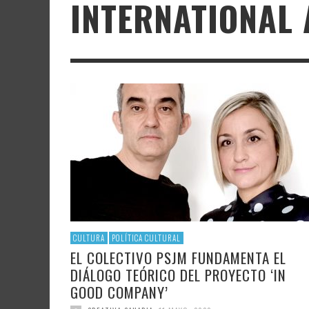
INTERNATIONAL 
LITERATURA
ASTRONOMÍA
SANTA
FAMTÀ
UNIVERSIDAD
TECNOLOGÍA
SEMAN
SOLAR
ARTE 
GAST
AUDIOVISUAL
POLÍTICA CIENTÍFICA
LIBRE
CRE
POLÍTICA CULTURAL
MATEMÁTICAS, FÍSICA Y QUÍMICA
CRE
FOTOGRAFÍA Y ARTES PLÁSTICAS
CIENCIAS SOCIALES
SAMIR DELGADO
CULTURA
POLÍTICA CULTURAL
EL COLECTIVO PSJM FUNDAMENTA EL
DIÁLOGO TEÓRICO DEL PROYECTO ‘IN
GOOD COMPANY’