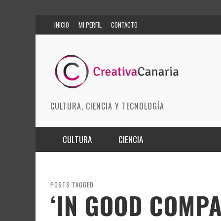
INICIO
MI PERFIL
CONTACTO
CULTURA, CIENCIA Y TECNOLOGÍA
CULTURA
CIENCIA
MÚSICA
BIOMEDICINA
ARTES ESCÉNICAS
INNOVACIÓN
POSTS TAGGED
‘IN GOOD COMPA
MODA
CIENCIAS DE LA TIERRA