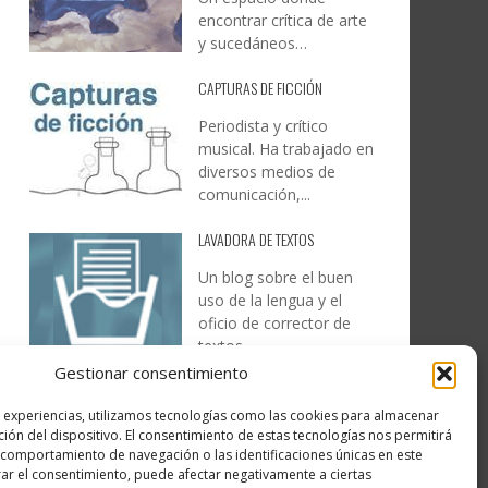
encontrar crítica de arte
y sucedáneos…
CAPTURAS DE FICCIÓN
Periodista y crítico
musical. Ha trabajado en
diversos medios de
comunicación,...
LAVADORA DE TEXTOS
Un blog sobre el buen
uso de la lengua y el
oficio de corrector de
textos…
Gestionar consentimiento
DESIREE MARTÍN
s experiencias, utilizamos tecnologías como las cookies para almacenar
…la realidad, es que cada
ción del dispositivo. El consentimiento de estas tecnologías nos permitirá
día es más complicado
comportamiento de navegación o las identificaciones únicas en este
realizar esos temas…
irar el consentimiento, puede afectar negativamente a ciertas