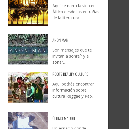
Aquí se narra la vida en
DOCANARIAS CONVOCA A
JESÚS RODRÍGUEZ FALCÓN:
África desde las entrañas
O A
UYE
INSTITUCIONES A REFLEXIONAR
NATURALEZA, CAMINO Y
de la literatura...
LE Y
S
SOBRE LA INTERNACIONALIZACIÓN
FOTOGRAFÍA
DEL CINE DE REALIDAD
LEONCIO GONZÁLEZ
,
9 JUNIO, 2026
26
6
CREATIVA CANARIA
,
6 AGOSTO, 2026
ANONIMAN
Son mensajes que te
invitan a sonreír y a
soñar...
ROOTS REALITY CULTURE
Aqui podrás encontrar
información sobre
cultura Reggae y Rap...
ÚLTIMO MAUDIT
Un espacio donde