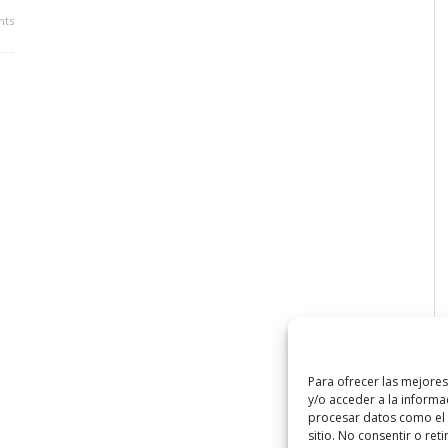
ts
Para ofrecer las mejore
y/o acceder a la informa
procesar datos como el 
sitio. No consentir o ret