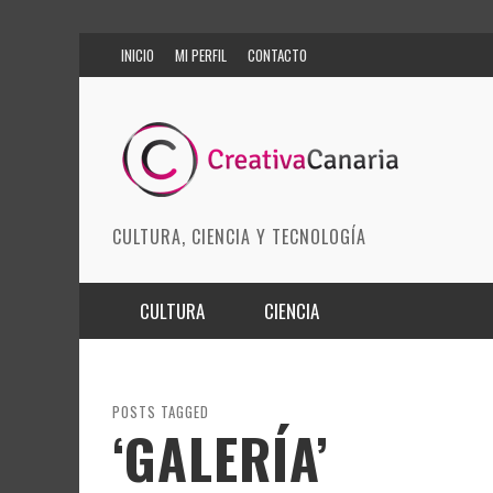
INICIO
MI PERFIL
CONTACTO
CULTURA, CIENCIA Y TECNOLOGÍA
CULTURA
CIENCIA
MÚSICA
BIOMEDICINA
ARTES ESCÉNICAS
INNOVACIÓN
POSTS TAGGED
‘GALERÍA’
MODA
CIENCIAS DE LA TIERRA