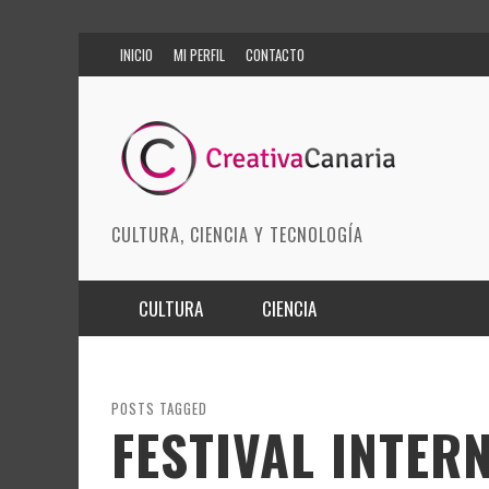
INICIO
MI PERFIL
CONTACTO
CULTURA, CIENCIA Y TECNOLOGÍA
CULTURA
CIENCIA
MÚSICA
BIOMEDICINA
ARTES ESCÉNICAS
INNOVACIÓN
POSTS TAGGED
FESTIVAL INTER
MODA
CIENCIAS DE LA TIERRA