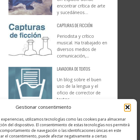
encontrar crítica de arte
y sucedáneos…
CAPTURAS DE FICCIÓN
Periodista y crítico
musical. Ha trabajado en
diversos medios de
comunicación,...
LAVADORA DE TEXTOS
Un blog sobre el buen
uso de la lengua y el
oficio de corrector de
textos…
Gestionar consentimiento
DESIREE MARTÍN
s experiencias, utilizamos tecnologías como las cookies para almacenar
…la realidad, es que cada
ción del dispositivo. El consentimiento de estas tecnologías nos permitirá
día es más complicado
comportamiento de navegación o las identificaciones únicas en este
realizar esos temas…
irar el consentimiento, puede afectar negativamente a ciertas