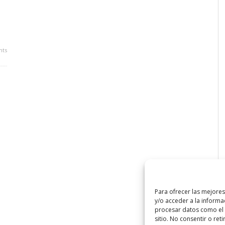
ts
Para ofrecer las mejore
y/o acceder a la informa
procesar datos como el 
sitio. No consentir o ret