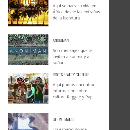
Aquí se narra la vida en
DOCANARIAS CONVOCA A
JESÚS RODRÍGUEZ FALCÓN:
África desde las entrañas
O A
UYE
INSTITUCIONES A REFLEXIONAR
NATURALEZA, CAMINO Y
de la literatura...
LE Y
S
SOBRE LA INTERNACIONALIZACIÓN
FOTOGRAFÍA
DEL CINE DE REALIDAD
LEONCIO GONZÁLEZ
,
9 JUNIO, 2026
26
6
CREATIVA CANARIA
,
6 AGOSTO, 2026
ANONIMAN
Son mensajes que te
invitan a sonreír y a
soñar...
ROOTS REALITY CULTURE
Aqui podrás encontrar
información sobre
cultura Reggae y Rap...
ÚLTIMO MAUDIT
Un espacio donde