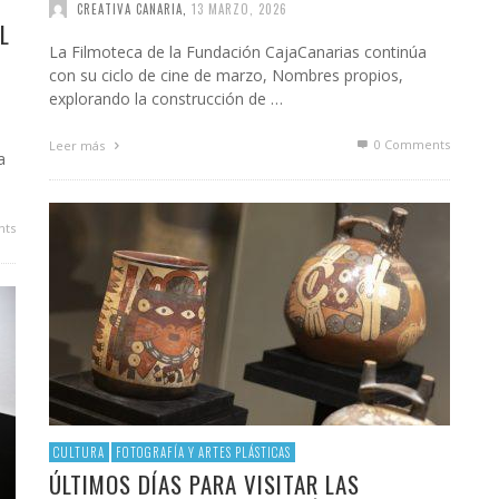
CREATIVA CANARIA
,
13 MARZO, 2026
L
La Filmoteca de la Fundación CajaCanarias continúa
con su ciclo de cine de marzo, Nombres propios,
explorando la construcción de …
0 Comments
Leer más
a
ts
CULTURA
FOTOGRAFÍA Y ARTES PLÁSTICAS
ÚLTIMOS DÍAS PARA VISITAR LAS