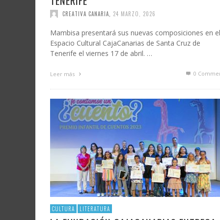
TENERIFE
CREATIVA CANARIA
,
24 MARZO, 2026
Mambisa presentará sus nuevas composiciones en e
Espacio Cultural CajaCanarias de Santa Cruz de
Tenerife el viernes 17 de abril. …
0 Commen
Leer más
CULTURA
LITERATURA