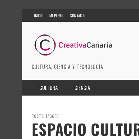
INICIO
MI PERFIL
CONTACTO
CULTURA, CIENCIA Y TECNOLOGÍA
CULTURA
CIENCIA
MÚSICA
BIOMEDICINA
ARTES ESCÉNICAS
INNOVACIÓN
POSTS TAGGED
ESPACIO CULTU
MODA
CIENCIAS DE LA TIERRA