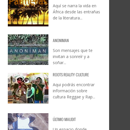
Aquí se narra la vida en
”
CULTURE & BUSINESS PRIDE
JESÚS RODRÍGUEZ FALCÓN:
África desde las entrañas
ON EL
UYE
CULMINA UN REGRESO HISTÓRICO
NATURALEZA, CAMINO Y
de la literatura...
MO
S
Y CONSOLIDA A GRAN CANARIA
FOTOGRAFÍA
COMO REFERENTE INTERNACIONAL
LEONCIO GONZÁLEZ
,
9 JUNIO, 2026
DE CULTURA, DIVERSIDAD Y
6
6
ANONIMAN
DERECHOS HUMANOS LGTBIQA+.
Son mensajes que te
CREATIVA CANARIA
,
5 AGOSTO, 2026
invitan a sonreír y a
soñar...
ROOTS REALITY CULTURE
Aqui podrás encontrar
información sobre
cultura Reggae y Rap...
ÚLTIMO MAUDIT
Un espacio donde