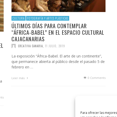
CULTURA
FOTOGRAFÍA Y ARTES PLÁSTICAS
ÚLTIMOS DÍAS PARA CONTEMPLAR
“ÁFRICA-BABEL” EN EL ESPACIO CULTURAL
CAJACANARIAS
EL
CREATIVA CANARIA
,
11 JULIO, 2019
La exposición “África-Babel. El arte de un continente”,
que permanece abierta al público desde el pasado 5 de
febrero en …
0 Comments
Leer más
la
ts
Para ofrecer las mejore