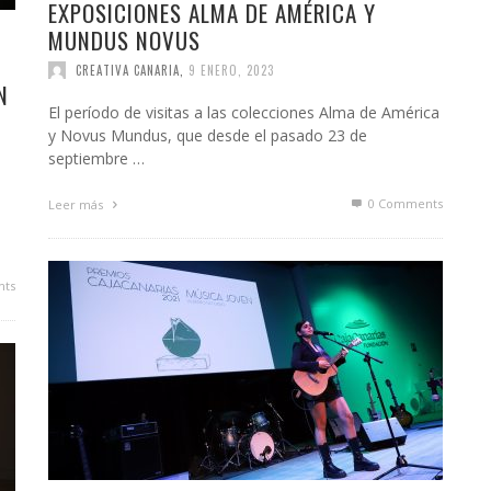
EXPOSICIONES ALMA DE AMÉRICA Y
MUNDUS NOVUS
CREATIVA CANARIA
,
9 ENERO, 2023
N
El período de visitas a las colecciones Alma de América
y Novus Mundus, que desde el pasado 23 de
septiembre …
0 Comments
Leer más
ts