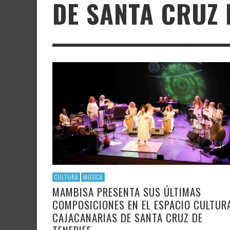
DE SANTA CRUZ 
LITERATURA
ASTRONOMÍA
LA IV 
FAMTÀ
UNIVERSIDAD
TECNOLOGÍA
INVIT
SOLAR
ININT
GAST
AUDIOVISUAL
POLÍTICA CIENTÍFICA
DISEÑ
CRE
POLÍTICA CULTURAL
MATEMÁTICAS, FÍSICA Y QUÍMICA
CRE
FOTOGRAFÍA Y ARTES PLÁSTICAS
CIENCIAS SOCIALES
SAMIR DELGADO
CULTURA
MÚSICA
MAMBISA PRESENTA SUS ÚLTIMAS
COMPOSICIONES EN EL ESPACIO CULTUR
CAJACANARIAS DE SANTA CRUZ DE