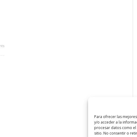
ts
Para ofrecer las mejore
y/o acceder a la informa
procesar datos como el 
sitio. No consentir o ret