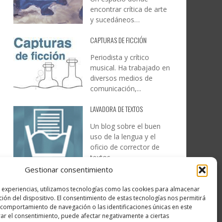
encontrar crítica de arte
y sucedáneos…
CAPTURAS DE FICCIÓN
Periodista y crítico
musical. Ha trabajado en
diversos medios de
comunicación,...
LAVADORA DE TEXTOS
Un blog sobre el buen
uso de la lengua y el
oficio de corrector de
textos…
Gestionar consentimiento
DESIREE MARTÍN
s experiencias, utilizamos tecnologías como las cookies para almacenar
…la realidad, es que cada
ción del dispositivo. El consentimiento de estas tecnologías nos permitirá
día es más complicado
comportamiento de navegación o las identificaciones únicas en este
realizar esos temas…
irar el consentimiento, puede afectar negativamente a ciertas