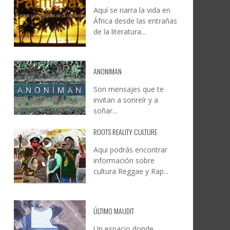
Aquí se narra la vida en
DOCANARIAS CONVOCA A
JESÚS RODRÍGUEZ FALCÓN:
África desde las entrañas
O A
UYE
INSTITUCIONES A REFLEXIONAR
NATURALEZA, CAMINO Y
de la literatura...
LE Y
S
SOBRE LA INTERNACIONALIZACIÓN
FOTOGRAFÍA
DEL CINE DE REALIDAD
LEONCIO GONZÁLEZ
,
9 JUNIO, 2026
26
6
CREATIVA CANARIA
,
6 AGOSTO, 2026
ANONIMAN
Son mensajes que te
invitan a sonreír y a
soñar...
ROOTS REALITY CULTURE
Aqui podrás encontrar
información sobre
cultura Reggae y Rap...
ÚLTIMO MAUDIT
Un espacio donde