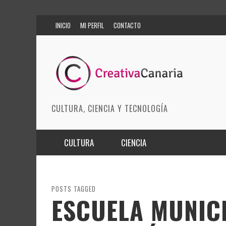
INICIO
MI PERFIL
CONTACTO
CULTURA, CIENCIA Y TECNOLOGÍA
CULTURA
CIENCIA
MÚSICA
BIOMEDICINA
ARTES ESCÉNICAS
INNOVACIÓN
POSTS TAGGED
ESCUELA MUNIC
MODA
CIENCIAS DE LA TIERRA