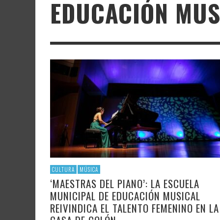
EDUCACIÓN MUS
LITERATURA
ASTRONOMÍA
SANTA
FAMTÀ
UNIVERSIDAD
TECNOLOGÍA
SEMAN
SOLAR
ARTE 
GAST
AUDIOVISUAL
POLÍTICA CIENTÍFICA
LIBRE
CRE
POLÍTICA CULTURAL
MATEMÁTICAS, FÍSICA Y QUÍMICA
CRE
FOTOGRAFÍA Y ARTES PLÁSTICAS
CIENCIAS SOCIALES
SAMIR DELGADO
CULTURA
MÚSICA
‘MAESTRAS DEL PIANO’: LA ESCUELA
MUNICIPAL DE EDUCACIÓN MUSICAL
REIVINDICA EL TALENTO FEMENINO EN LA