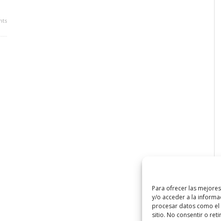
ts
Para ofrecer las mejore
y/o acceder a la informa
procesar datos como el 
sitio. No consentir o ret