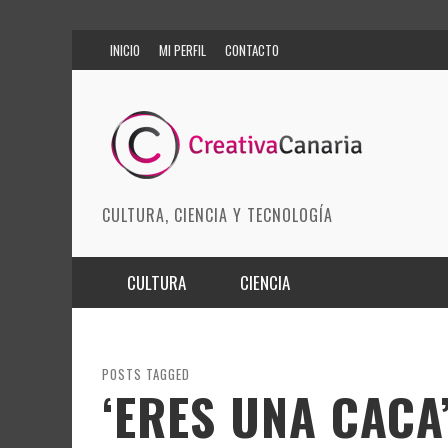
INICIO
MI PERFIL
CONTACTO
CULTURA, CIENCIA Y TECNOLOGÍA
CULTURA
CIENCIA
MÚSICA
BIOMEDICINA
ARTES ESCÉNICAS
INNOVACIÓN
POSTS TAGGED
‘ERES UNA CACA
MODA
CIENCIAS DE LA TIERRA