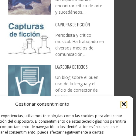
encontrar crítica de arte
y sucedáneos…
CAPTURAS DE FICCIÓN
Periodista y crítico
musical. Ha trabajado en
diversos medios de
comunicación,...
LAVADORA DE TEXTOS
Un blog sobre el buen
uso de la lengua y el
oficio de corrector de
textos…
Gestionar consentimiento
DESIREE MARTÍN
s experiencias, utilizamos tecnologías como las cookies para almacenar
…la realidad, es que cada
ción del dispositivo. El consentimiento de estas tecnologías nos permitirá
día es más complicado
comportamiento de navegación o las identificaciones únicas en este
realizar esos temas…
irar el consentimiento, puede afectar negativamente a ciertas