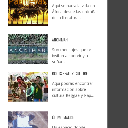
Aquí se narra la vida en
DOCANARIAS CONVOCA A
JESÚS RODRÍGUEZ FALCÓN:
África desde las entrañas
O A
UYE
INSTITUCIONES A REFLEXIONAR
NATURALEZA, CAMINO Y
de la literatura...
LE Y
S
SOBRE LA INTERNACIONALIZACIÓN
FOTOGRAFÍA
DEL CINE DE REALIDAD
LEONCIO GONZÁLEZ
,
9 JUNIO, 2026
26
6
CREATIVA CANARIA
,
6 AGOSTO, 2026
ANONIMAN
Son mensajes que te
invitan a sonreír y a
soñar...
ROOTS REALITY CULTURE
Aqui podrás encontrar
información sobre
cultura Reggae y Rap...
ÚLTIMO MAUDIT
Un espacio donde