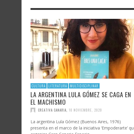
LITERATURA
ASTRONOMÍA
SANTA
FAMTÀ
UNIVERSIDAD
TECNOLOGÍA
SEMAN
SOLAR
ARTE 
GAST
AUDIOVISUAL
POLÍTICA CIENTÍFICA
LIBRE
CRE
POLÍTICA CULTURAL
MATEMÁTICAS, FÍSICA Y QUÍMICA
CRE
FOTOGRAFÍA Y ARTES PLÁSTICAS
CIENCIAS SOCIALES
SAMIR DELGADO
CULTURA
LITERATURA
MULTIDISCIPLINAR
LA ARGENTINA LULA GÓMEZ SE CAGA EN
EL MACHISMO
CREATIVA CANARIA
,
10 NOVIEMBRE, 2020
La argentina Lula Gómez (Buenos Aires, 1976)
presenta en el marco de la iniciativa ‘Empoderarte’ q