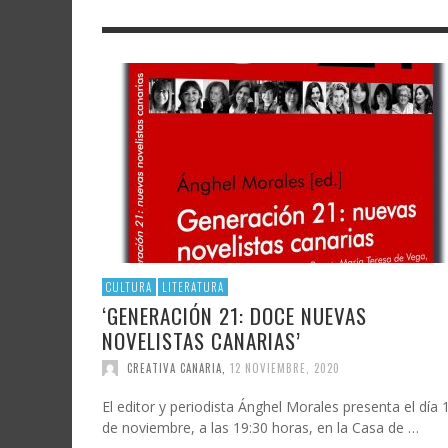
LITERATURA
ASTRONOMÍA
SANTA
FAMTÀ
UNIVERSIDAD
TECNOLOGÍA
SEMAN
SOLAR
ARTE 
GAST
AUDIOVISUAL
POLÍTICA CIENTÍFICA
LIBRE
CRE
POLÍTICA CULTURAL
MATEMÁTICAS, FÍSICA Y QUÍMICA
CRE
FOTOGRAFÍA Y ARTES PLÁSTICAS
CIENCIAS SOCIALES
SAMIR DELGADO
CULTURA
LITERATURA
‘GENERACIÓN 21: DOCE NUEVAS
NOVELISTAS CANARIAS’
CREATIVA CANARIA
,
12 NOVIEMBRE, 2020
El editor y periodista Ánghel Morales presenta el día 
de noviembre, a las 19:30 horas, en la Casa de …