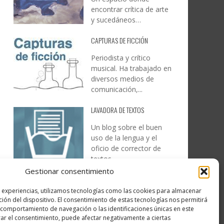
encontrar crítica de arte
y sucedáneos…
CAPTURAS DE FICCIÓN
Periodista y crítico
musical. Ha trabajado en
diversos medios de
comunicación,...
LAVADORA DE TEXTOS
Un blog sobre el buen
uso de la lengua y el
oficio de corrector de
textos…
Gestionar consentimiento
DESIREE MARTÍN
s experiencias, utilizamos tecnologías como las cookies para almacenar
…la realidad, es que cada
ción del dispositivo. El consentimiento de estas tecnologías nos permitirá
día es más complicado
comportamiento de navegación o las identificaciones únicas en este
realizar esos temas…
irar el consentimiento, puede afectar negativamente a ciertas