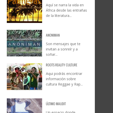
Aquí se narra la vida en
DOCANARIAS CONVOCA A
JESÚS RODRÍGUEZ FALCÓN:
África desde las entrañas
O A
UYE
INSTITUCIONES A REFLEXIONAR
NATURALEZA, CAMINO Y
de la literatura...
LE Y
S
SOBRE LA INTERNACIONALIZACIÓN
FOTOGRAFÍA
DEL CINE DE REALIDAD
LEONCIO GONZÁLEZ
,
9 JUNIO, 2026
26
6
CREATIVA CANARIA
,
6 AGOSTO, 2026
ANONIMAN
Son mensajes que te
invitan a sonreír y a
soñar...
ROOTS REALITY CULTURE
Aqui podrás encontrar
información sobre
cultura Reggae y Rap...
ÚLTIMO MAUDIT
Un espacio donde