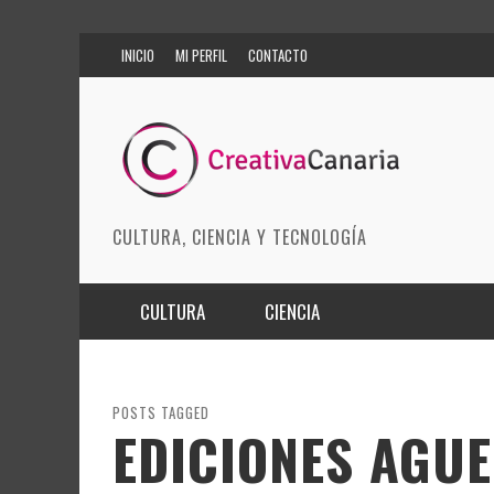
INICIO
MI PERFIL
CONTACTO
CULTURA, CIENCIA Y TECNOLOGÍA
CULTURA
CIENCIA
MÚSICA
BIOMEDICINA
ARTES ESCÉNICAS
INNOVACIÓN
POSTS TAGGED
EDICIONES AGUE
MODA
CIENCIAS DE LA TIERRA