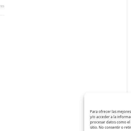
ts
Para ofrecer las mejore
y/o acceder a la informa
procesar datos como el 
sitio. No consentir o ret