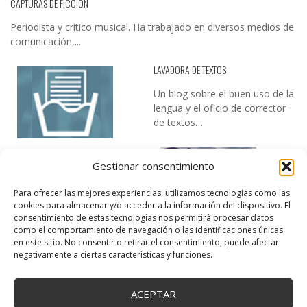
CAPTURAS DE FICCIÓN
Periodista y crítico musical. Ha trabajado en diversos medios de
comunicación,...
LAVADORA DE TEXTOS
Un blog sobre el buen uso de la
lengua y el oficio de corrector
de textos…
Gestionar consentimiento
Para ofrecer las mejores experiencias, utilizamos tecnologías como las
cookies para almacenar y/o acceder a la información del dispositivo. El
consentimiento de estas tecnologías nos permitirá procesar datos
como el comportamiento de navegación o las identificaciones únicas
DESIREE MARTÍN
en este sitio. No consentir o retirar el consentimiento, puede afectar
negativamente a ciertas características y funciones.
…la realidad, es que cada día es más complicado realizar esos
temas…
ACEPTAR