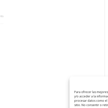
ts
Para ofrecer las mejore
y/o acceder a la informa
procesar datos como el 
sitio. No consentir o ret