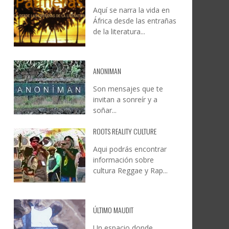
Aquí se narra la vida en
DOCANARIAS CONVOCA A
JESÚS RODRÍGUEZ FALCÓN:
África desde las entrañas
O A
UYE
INSTITUCIONES A REFLEXIONAR
NATURALEZA, CAMINO Y
de la literatura...
LE Y
S
SOBRE LA INTERNACIONALIZACIÓN
FOTOGRAFÍA
DEL CINE DE REALIDAD
LEONCIO GONZÁLEZ
,
9 JUNIO, 2026
26
6
CREATIVA CANARIA
,
6 AGOSTO, 2026
ANONIMAN
Son mensajes que te
invitan a sonreír y a
soñar...
ROOTS REALITY CULTURE
Aqui podrás encontrar
información sobre
cultura Reggae y Rap...
ÚLTIMO MAUDIT
Un espacio donde