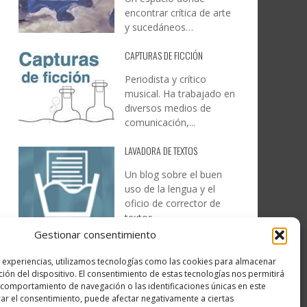
encontrar crítica de arte
y sucedáneos…
CAPTURAS DE FICCIÓN
Periodista y crítico
musical. Ha trabajado en
diversos medios de
comunicación,...
LAVADORA DE TEXTOS
Un blog sobre el buen
uso de la lengua y el
oficio de corrector de
textos…
Gestionar consentimiento
DESIREE MARTÍN
s experiencias, utilizamos tecnologías como las cookies para almacenar
…la realidad, es que cada
ción del dispositivo. El consentimiento de estas tecnologías nos permitirá
día es más complicado
comportamiento de navegación o las identificaciones únicas en este
realizar esos temas…
irar el consentimiento, puede afectar negativamente a ciertas