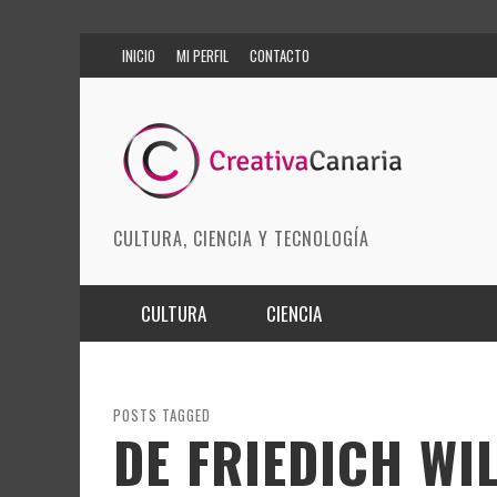
INICIO
MI PERFIL
CONTACTO
CULTURA, CIENCIA Y TECNOLOGÍA
CULTURA
CIENCIA
MÚSICA
BIOMEDICINA
ARTES ESCÉNICAS
INNOVACIÓN
POSTS TAGGED
DE FRIEDICH W
MODA
CIENCIAS DE LA TIERRA