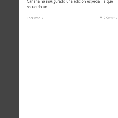
Canaria ha inaugurado una edición especial, la que
recuerda un …
0 Commen
Leer más