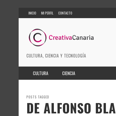
INICIO
MI PERFIL
CONTACTO
CULTURA, CIENCIA Y TECNOLOGÍA
CULTURA
CIENCIA
MÚSICA
BIOMEDICINA
ARTES ESCÉNICAS
INNOVACIÓN
POSTS TAGGED
DE ALFONSO BL
MODA
CIENCIAS DE LA TIERRA