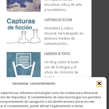
encontrar crítica de arte
y sucedáneos…
CAPTURAS DE FICCIÓN
Periodista y crítico
musical. Ha trabajado en
diversos medios de
comunicación,...
LAVADORA DE TEXTOS
Un blog sobre el buen
uso de la lengua y el
oficio de corrector de
textos…
Gestionar consentimiento
DESIREE MARTÍN
s experiencias, utilizamos tecnologías como las cookies para almacenar
…la realidad, es que cada
ción del dispositivo. El consentimiento de estas tecnologías nos permitirá
día es más complicado
comportamiento de navegación o las identificaciones únicas en este
realizar esos temas…
irar el consentimiento, puede afectar negativamente a ciertas