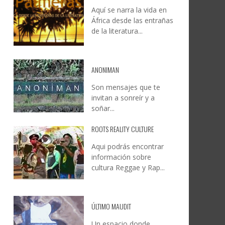
Aquí se narra la vida en
DOCANARIAS CONVOCA A
JESÚS RODRÍGUEZ FALCÓN:
África desde las entrañas
O A
UYE
INSTITUCIONES A REFLEXIONAR
NATURALEZA, CAMINO Y
de la literatura...
LE Y
S
SOBRE LA INTERNACIONALIZACIÓN
FOTOGRAFÍA
DEL CINE DE REALIDAD
LEONCIO GONZÁLEZ
,
9 JUNIO, 2026
26
6
CREATIVA CANARIA
,
6 AGOSTO, 2026
ANONIMAN
Son mensajes que te
invitan a sonreír y a
soñar...
ROOTS REALITY CULTURE
Aqui podrás encontrar
información sobre
cultura Reggae y Rap...
ÚLTIMO MAUDIT
Un espacio donde