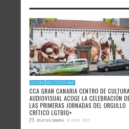
LITERATURA
ASTRONOMÍA
SANTA
FAMTÀ
UNIVERSIDAD
TECNOLOGÍA
SEMAN
SOLAR
ARTE 
GAST
AUDIOVISUAL
POLÍTICA CIENTÍFICA
LIBRE
CRE
POLÍTICA CULTURAL
MATEMÁTICAS, FÍSICA Y QUÍMICA
CRE
FOTOGRAFÍA Y ARTES PLÁSTICAS
CIENCIAS SOCIALES
SAMIR DELGADO
CULTURA
MULTIDISCIPLINAR
CCA GRAN CANARIA CENTRO DE CULTUR
AUDIOVISUAL ACOGE LA CELEBRACIÓN D
LAS PRIMERAS JORNADAS DEL ORGULLO
CRÍTICO LGTBIQ+
CREATIVA CANARIA
,
28 JUNIO, 2022