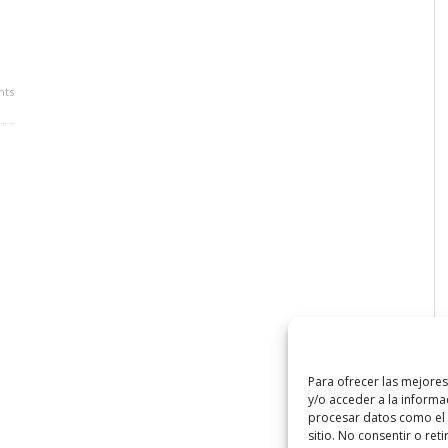
ts
Para ofrecer las mejore
y/o acceder a la informa
procesar datos como el 
sitio. No consentir o ret