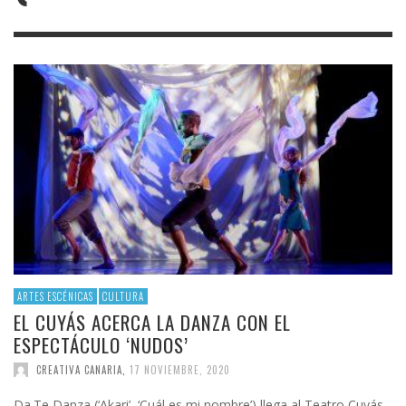
ARTES ESCÉNICAS
CULTURA
EL CUYÁS ACERCA LA DANZA CON EL
ESPECTÁCULO ‘NUDOS’
CREATIVA CANARIA
,
17 NOVIEMBRE, 2020
Da.Te Danza (‘Akari’, ‘Cuál es mi nombre’) llega al Teatro Cuyás