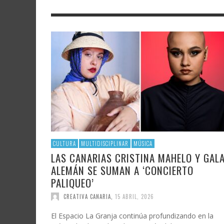
LITERATURA
ASTRONOMÍA
SANTA
FAMTÀ
UNIVERSIDAD
TECNOLOGÍA
SEMAN
SOLAR
ARTE 
GAST
AUDIOVISUAL
POLÍTICA CIENTÍFICA
LIBRE
CRE
POLÍTICA CULTURAL
MATEMÁTICAS, FÍSICA Y QUÍMICA
CRE
FOTOGRAFÍA Y ARTES PLÁSTICAS
CIENCIAS SOCIALES
SAMIR DELGADO
CULTURA
MULTIDISCIPLINAR
MÚSICA
LAS CANARIAS CRISTINA MAHELO Y GAL
ALEMÁN SE SUMAN A ‘CONCIERTO
PALIQUEO’
CREATIVA CANARIA
,
15 ABRIL, 2026
El Espacio La Granja continúa profundizando en la