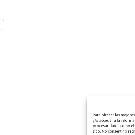
ts
Para ofrecer las mejore
y/o acceder a la informa
procesar datos como el 
sitio. No consentir o ret