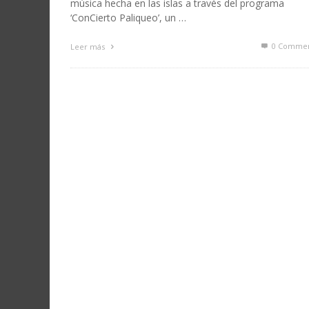
música hecha en las islas a través del programa
‘ConCierto Paliqueo’, un …
0 Commen
Leer más