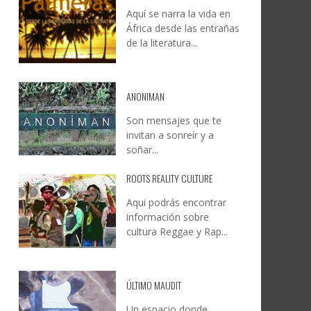
Aquí se narra la vida en
DOCANARIAS CONVOCA A
JESÚS RODRÍGUEZ FALCÓN:
África desde las entrañas
O A
UYE
INSTITUCIONES A REFLEXIONAR
NATURALEZA, CAMINO Y
de la literatura...
LE Y
S
SOBRE LA INTERNACIONALIZACIÓN
FOTOGRAFÍA
DEL CINE DE REALIDAD
LEONCIO GONZÁLEZ
,
9 JUNIO, 2026
26
6
CREATIVA CANARIA
,
6 AGOSTO, 2026
ANONIMAN
Son mensajes que te
invitan a sonreír y a
soñar...
ROOTS REALITY CULTURE
Aqui podrás encontrar
información sobre
cultura Reggae y Rap...
ÚLTIMO MAUDIT
Un espacio donde