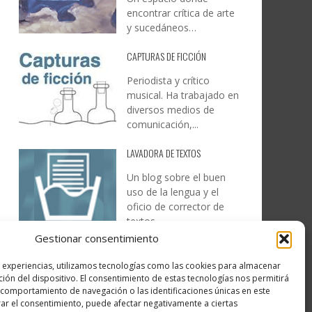
encontrar crítica de arte
y sucedáneos…
CAPTURAS DE FICCIÓN
Periodista y crítico
musical. Ha trabajado en
diversos medios de
comunicación,...
LAVADORA DE TEXTOS
Un blog sobre el buen
uso de la lengua y el
oficio de corrector de
textos…
Gestionar consentimiento
DESIREE MARTÍN
s experiencias, utilizamos tecnologías como las cookies para almacenar
…la realidad, es que cada
ción del dispositivo. El consentimiento de estas tecnologías nos permitirá
día es más complicado
comportamiento de navegación o las identificaciones únicas en este
realizar esos temas…
irar el consentimiento, puede afectar negativamente a ciertas