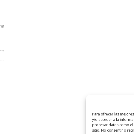
ina
ts
Para ofrecer las mejore
y/o acceder a la informa
procesar datos como el 
sitio. No consentir o ret