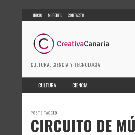
INICIO
MI PERFIL
CONTACTO
CULTURA, CIENCIA Y TECNOLOGÍA
CULTURA
CIENCIA
MÚSICA
BIOMEDICINA
ARTES ESCÉNICAS
INNOVACIÓN
POSTS TAGGED
CIRCUITO DE MÚ
MODA
CIENCIAS DE LA TIERRA