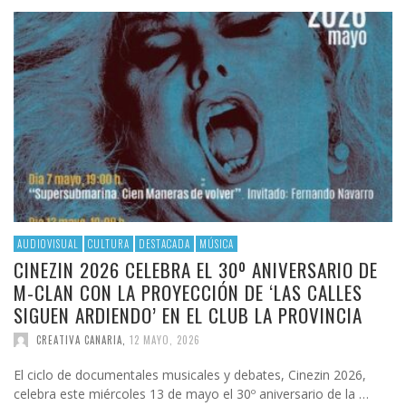
AUDIOVISUAL
CULTURA
DESTACADA
MÚSICA
CINEZIN 2026 CELEBRA EL 30º ANIVERSARIO DE
M-CLAN CON LA PROYECCIÓN DE ‘LAS CALLES
SIGUEN ARDIENDO’ EN EL CLUB LA PROVINCIA
CREATIVA CANARIA
,
12 MAYO, 2026
El ciclo de documentales musicales y debates, Cinezin 2026,
celebra este miércoles 13 de mayo el 30º aniversario de la …