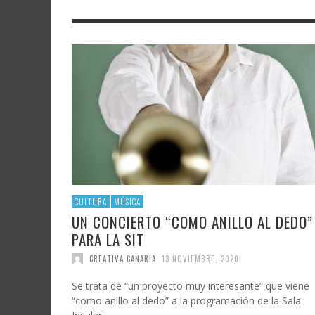
LITERATURA
ASTRONOMÍA
SANTA
FAMTÀ
UNIVERSIDAD
TECNOLOGÍA
SEMAN
SOLAR
ARTE 
GAST
AUDIOVISUAL
POLÍTICA CIENTÍFICA
LIBRE
CRE
POLÍTICA CULTURAL
MATEMÁTICAS, FÍSICA Y QUÍMICA
CRE
FOTOGRAFÍA Y ARTES PLÁSTICAS
CIENCIAS SOCIALES
SAMIR DELGADO
CULTURA
MÚSICA
UN CONCIERTO “COMO ANILLO AL DEDO”
PARA LA SIT
CREATIVA CANARIA
,
13 NOVIEMBRE, 2020
Se trata de “un proyecto muy interesante” que viene
“como anillo al dedo” a la programación de la Sala