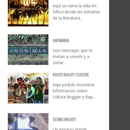
Aquí se narra la vida en
DOCANARIAS CONVOCA A
JESÚS RODRÍGUEZ FALCÓN:
África desde las entrañas
O A
UYE
INSTITUCIONES A REFLEXIONAR
NATURALEZA, CAMINO Y
de la literatura...
LE Y
S
SOBRE LA INTERNACIONALIZACIÓN
FOTOGRAFÍA
DEL CINE DE REALIDAD
LEONCIO GONZÁLEZ
,
9 JUNIO, 2026
26
6
CREATIVA CANARIA
,
6 AGOSTO, 2026
ANONIMAN
Son mensajes que te
invitan a sonreír y a
soñar...
ROOTS REALITY CULTURE
Aqui podrás encontrar
información sobre
cultura Reggae y Rap...
ÚLTIMO MAUDIT
Un espacio donde