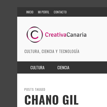
INICIO
MI PERFIL
CONTACTO
CULTURA, CIENCIA Y TECNOLOGÍA
CULTURA
CIENCIA
MÚSICA
BIOMEDICINA
ARTES ESCÉNICAS
INNOVACIÓN
POSTS TAGGED
CHANO GIL
MODA
CIENCIAS DE LA TIERRA